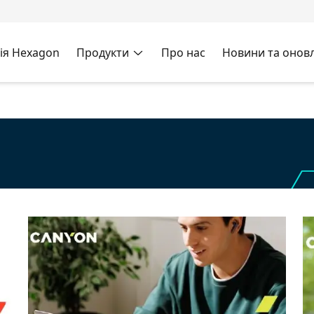
ія Hexagon
Продукти
Про нас
Новини та онов