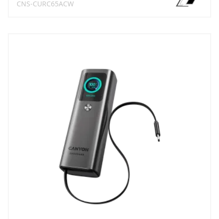
CNS-CURC65ACW