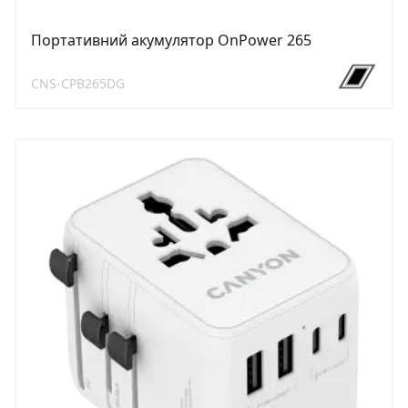
Портативний акумулятор OnPower 265
CNS-CPB265DG