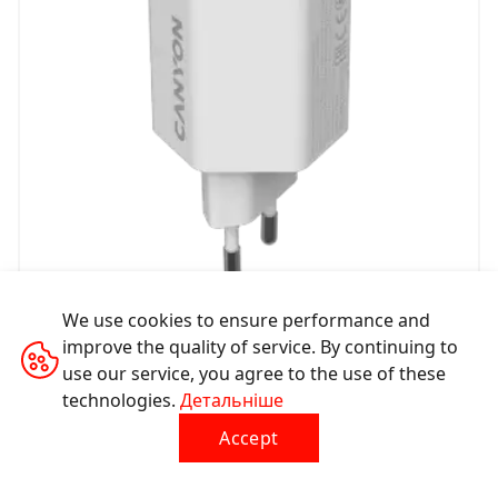
Мережевий зарядний пристрій Hexagon 65
We use cookies to ensure performance and
improve the quality of service. By continuing to
CND-CHAHEX65W
use our service, you agree to the use of these
technologies.
Детальніше
Accept