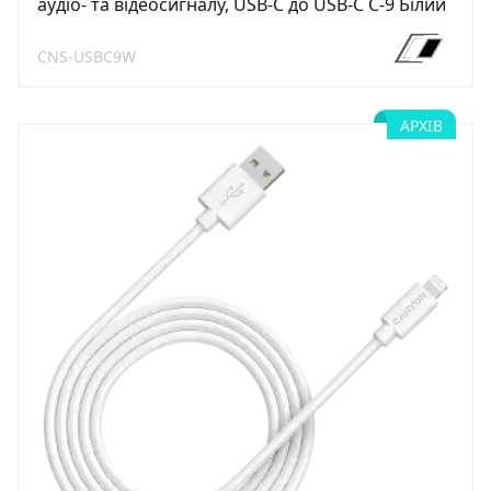
аудіо- та відеосигналу, USB-C до USB-C C-9 Білий
CNS-USBC9W
АРХІВ