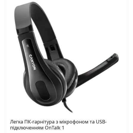
Легка ПК-гарнітура з мікрофоном та USB-
підключенням OnTalk 1