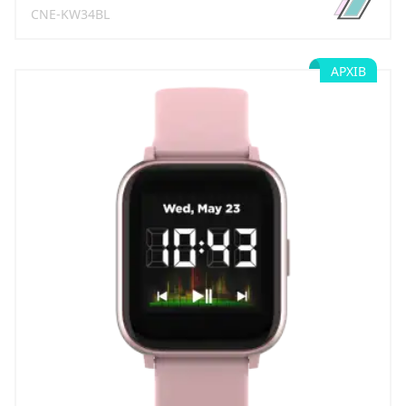
CNE-KW34BL
АРХІВ