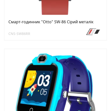
Смарт-годинник "Otto" SW-86 Cірий металік
CNS-SW86RR