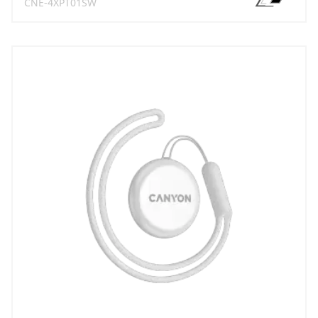
CNE-4XPT01SW