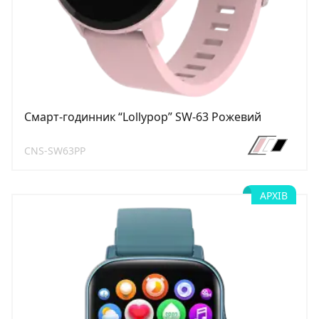
Смарт-годинник “Lollypop” SW-63 Рожевий
CNS-SW63PP
АРХІВ