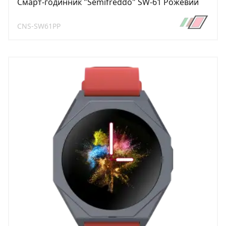
Смарт-годинник "Semifreddo" SW-61 Рожевий
CNS-SW61PP