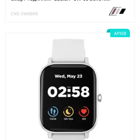
CNS-SW68RR
АРХІВ