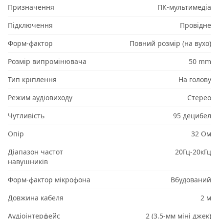
Призначення
ПК-мультимедіа
Підключення
Провідне
Форм-фактор
Повний розмір (на вухо)
Розмір випромінювача
50 mm
Тип кріплення
На голову
Режим аудіовиходу
Стерео
Чутливість
95 децибел
Опір
32 Ом
Діапазон частот
20Гц-20кГц
навушників
Форм-фактор мікрофона
Вбудований
Довжина кабеля
2 м
Аудіоінтерфейс
2 (3.5-мм міні джек)