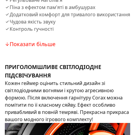
Регульоване наголів'я
Піна з ефектом пам'яті в амбушурах
Додатковий комфорт для тривалого використання
Чудова якість звуку
Контроль гучності
Показати більше
ПРИГОЛОМШЛИВЕ СВІТЛОДІОДНЕ
ПІДСВІЧУВАННЯ
Кожен геймер оцінить стильний дизайн зі
світлодіодними вогнями і крутою агресивною
формою. Після включення гарнітуру Corax можна
помітити по її класному сяйву. Ефект особливо
привабливий в повній темряві. Прекрасна прикраса
вашого модного ігрового комплекту!