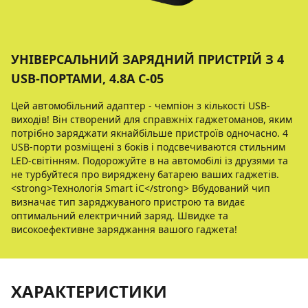
УНIВЕРСАЛЬНИЙ ЗАРЯДНИЙ ПРИСТРIЙ З 4
USB-ПОРТАМИ, 4.8A C-05
Цей автомобiльний адаптер - чемпiон з кiлькостi USB-
виходiв! Вiн створений для справжнiх гаджетоманов, яким
потрiбно заряджати якнайбiльше пристроїв одночасно. 4
USB-порти розмiщенi з бокiв i подсвечиваются стильним
LED-свiтiнням. Подорожуйте в на автомобiлi iз друзями та
не турбуйтеся про виряджену батарею ваших гаджетiв.
<strong>Технологiя Smart iC</strong> Вбудований чип
визначає тип заряджуваного пристрою та видає
оптимальний електричний заряд. Швидке та
високоефективне заряджання вашого гаджета!
ХАРАКТЕРИСТИКИ