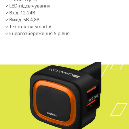
LED-пiдсвiчування
Вхiд: 12-24В
Вихiд: 5В-4,8A
Технологiя Smart iC
Енергозбереження 5 рiвня