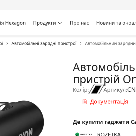
ія Hexagon
Продукти
Про нас
Новини та онов
ої
Автомобільні зарядні пристрої
Автомобільний зарядни
Автомобіль
пристрій On
CN
Колір:
Артикул:
Документація
Де купити гаджети C
ROZETKA