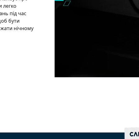
и легко
ань під час
щоб бути
ажати нічному