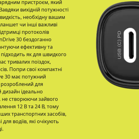
арядним пристроєм, який
Завдяки вихідній потужності
швидкість, необхідну вашим
планшет чи інші важливі
ідтримці протоколів
OnDrive 30 бездоганно
антуючи ефективну та
 підходить як для швидкого
час тривалих поїздок,
ів. Попри свої компактні
ve 30 має потужний
у розроблений для
й дизайн ідеально
я, не створюючи зайвого
лення 12 В та 24 В, тому
льших транспортних засобів,
для водіїв, які очікують
і.