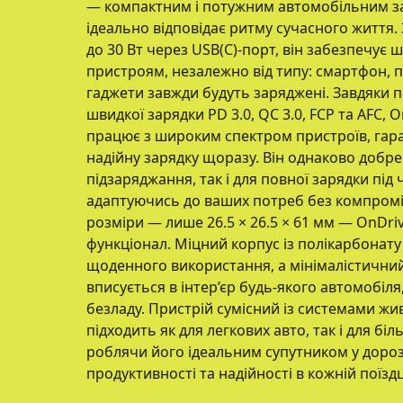
— компактним і потужним автомобільним з
ідеально відповідає ритму сучасного життя. 
до 30 Вт через USB(C)-порт, він забезпечує 
пристроям, незалежно від типу: смартфон, 
гаджети завжди будуть заряджені. Завдяки п
швидкої зарядки PD 3.0, QC 3.0, FCP та AFC, 
працює з широким спектром пристроїв, гар
надійну зарядку щоразу. Він однаково добре
підзаряджання, так і для повної зарядки під 
адаптуючись до ваших потреб без компроміс
розміри — лише 26.5 × 26.5 × 61 мм — OnDri
функціонал. Міцний корпус із полікарбонат
щоденного використання, а мінімалістични
вписується в інтер’єр будь-якого автомобіл
безладу. Пристрій сумісний із системами жив
підходить як для легкових авто, так і для бі
роблячи його ідеальним супутником у дорозі 
продуктивності та надійності в кожній поїздц