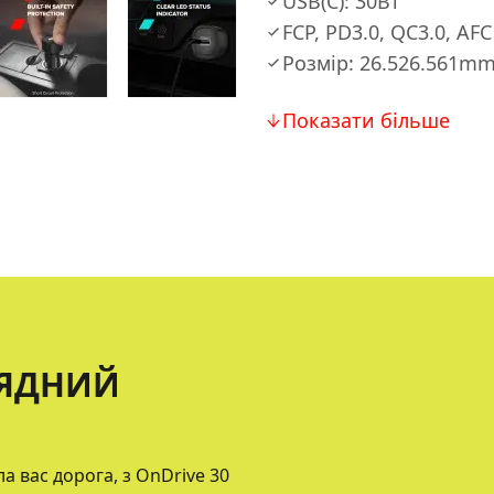
USB(C): 30Вт
FCP, PD3.0, QC3.0, AFC
Розмір: 26.526.561m
Показати більше
РЯДНИЙ
 вас дорога, з OnDrive 30