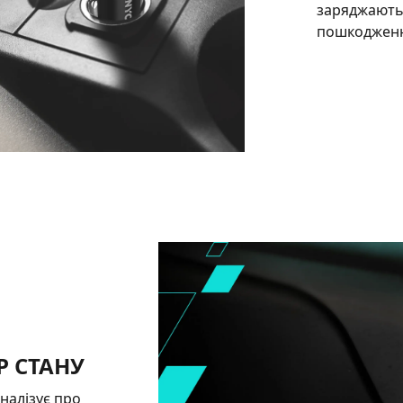
заряджаютьс
пошкодженн
Р СТАНУ
налізує про