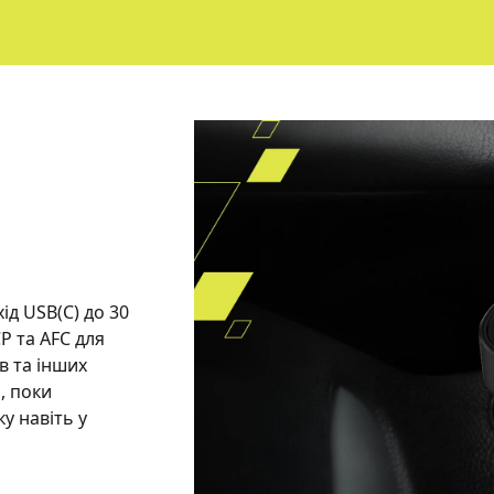
д USB(C) до 30
P та AFC для
в та інших
, поки
у навіть у