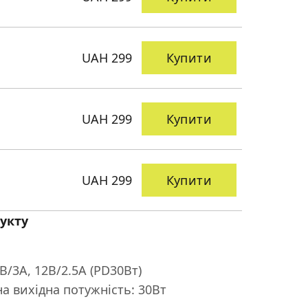
UAH 299
Купити
UAH 299
Купити
UAH 299
Купити
укту
9В/3A, 12В/2.5A (PD30Вт)
а вихідна потужність: 30Вт