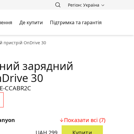
Регіон: Україна
лення
Де купити
Підтримка та гарантія
й пристрій OnDrive 30
ний зарядний
Drive 30
E-CCABR2C
anyon
Показати всі (7)
UAH 299
Купити