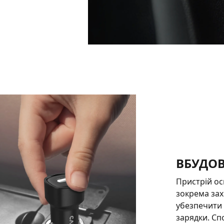
ВБУДО
Пристрій о
зокрема зах
убезпечити я
зарядки. Сп