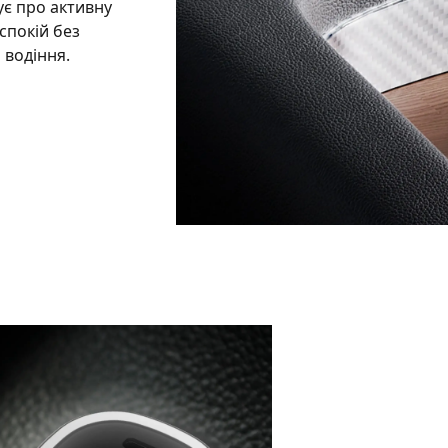
ує про активну
спокій без
 водіння.