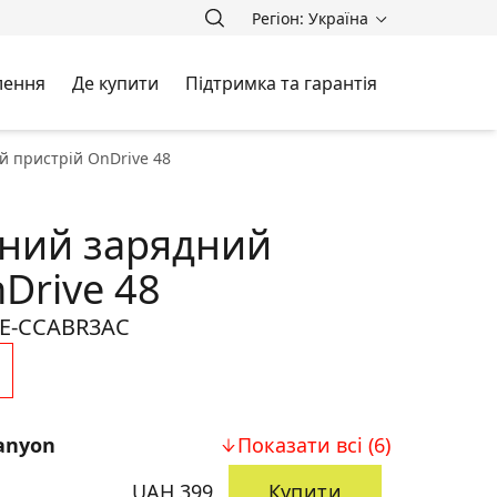
Регіон: Україна
лення
Де купити
Підтримка та гарантія
й пристрій OnDrive 48
ний зарядний
Drive 48
E-CCABR3AC
anyon
Показати всі (6)
UAH 399
Купити