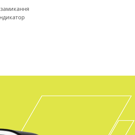
о замикання
індикатор