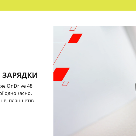
 ЗАРЯДКИ
ляє OnDrive 48
ої одночасно.
ів, планшетів