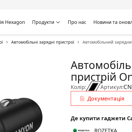
ія Hexagon
Продукти
Про нас
Новини та онов
ої
Автомобільні зарядні пристрої
Автомобільний зарядни
Автомобіль
пристрій On
CN
Колір:
Артикул:
Документація
Де купити гаджети C
ROZETKA