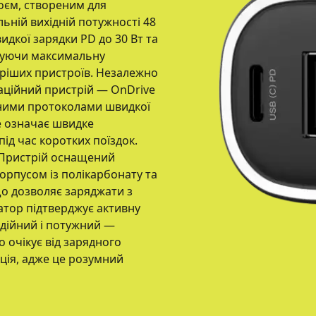
єм, створеним для
ьній вихідній потужності 48
идкої зарядки PD до 30 Вт та
ечуючи максимальну
таріших пристроїв. Незалежно
гаційний пристрій — OnDrive
рними протоколами швидкої
Це означає швидке
ід час коротких поїздок.
 Пристрій оснащений
орпусом із полікарбонату та
о дозволяє заряджати з
атор підтверджує активну
адійний і потужний —
о очікує від зарядного
ція, адже це розумний