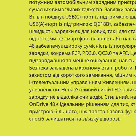
потужним автомобільним зарядним пристро
сучасних вимогливих гаджетів. Завдяки загал
Вт, він поєднує USB(C)-порт із підтримкою шв
USB(A)-порт із підтримкою QC18Вт, забезп
швидкість зарядки як для нових, так і для с
від того, чи це смартфон, планшет або наві
48 забезпечує широку сумісність із популя
зарядки, зокрема FCP, PD3.0, QC3.0 та AFC. 
підзаряджання та менше очікування, навіть п
Безпека закладена в кожному етапі роботи.
захистом від короткого замикання, міцним к
інтелектуальним управлінням живленням, щ
упевненістю. Ненав’язливий синій LED-індик
зарядку, не відволікаючи водія. Стильний, н
OnDrive 48 є ідеальним рішенням для тих, хт
пристрою більшого, ніж просто базова функ
спосіб залишатися на зв’язку в дорозі.