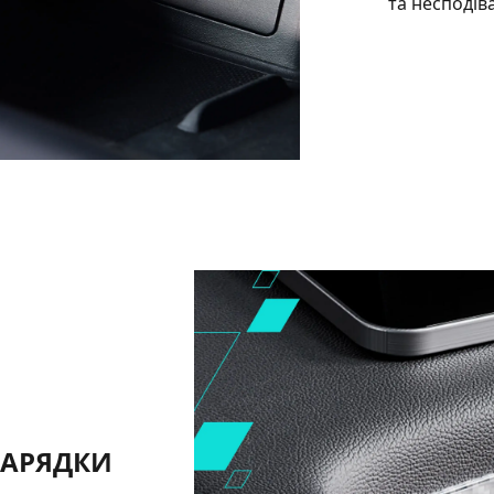
та несподіва
ЗАРЯДКИ