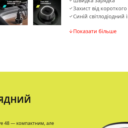
Швидка зарядка
Захист від коротког
Синій світлодіодний 
Показати більше
РЯДНИЙ
ve 48 — компактним, але