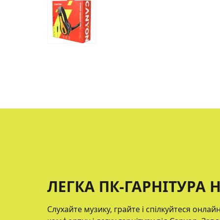
ЛЕГКА ПК-ГАРНІТУРА H
Слухайте музику, грайте і спілкуйтеся онла