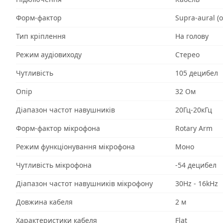
Форм-фактор
Supra-aural (o
Тип кріплення
На голову
Режим аудіовиходу
Стерео
Чутливість
105 децибел
Опір
32 Ом
Діапазон частот навушників
20Гц-20кГц
Форм-фактор мікрофона
Rotary Arm
Режим функціонування мікрофона
Моно
Чутливість мікрофона
-54 децибел
Діапазон частот навушників мікрофону
30Hz - 16kHz
Довжина кабеля
2 м
Характеристики кабеля
Flat