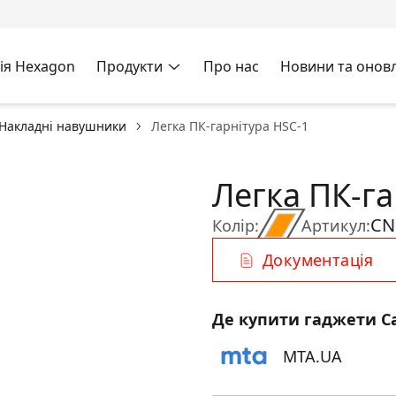
ія Hexagon
Продукти
Про нас
Новини та онов
Накладні навушники
Легка ПК-гарнітура HSC-1
Легка ПК-га
CN
Колір:
Артикул:
Документація
Де купити гаджети C
MTA.UA