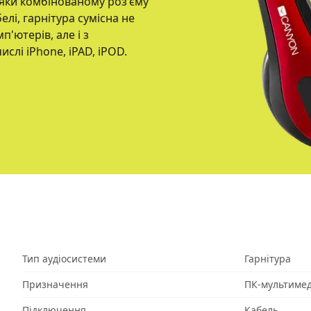
вдяки комбінованому роз'єму
елі, гарнітура сумісна не
'ютерів, але і з
слі iPhone, iPAD, iPOD.
Тип аудіосистеми
Гарнітура
Призначення
ПК-мультимед
Підключення
Кабель