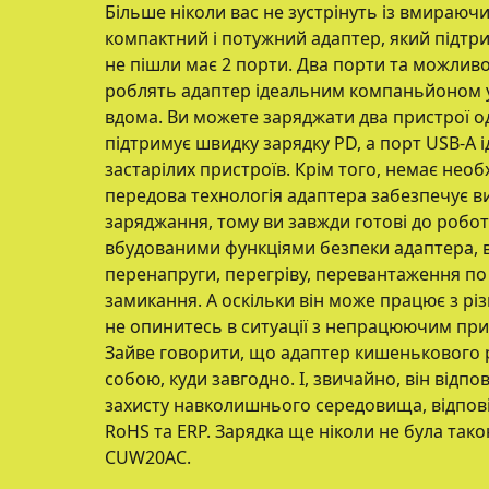
Більше ніколи вас не зустрінуть із вмираюч
компактний і потужний адаптер, який підтри
не пішли має 2 порти. Два порти та можливо
роблять адаптер ідеальним компаньйоном у
вдома. Ви можете заряджати два пристрої о
підтримує швидку зарядку PD, а порт USB-A 
застарілих пристроїв. Крім того, немає необх
передова технологія адаптера забезпечує в
заряджання, тому ви завжди готові до робот
вбудованими функціями безпеки адаптера, 
перенапруги, перегріву, перевантаження по
замикання. А оскільки він може працює з рі
не опинитесь в ситуації з непрацюючим прис
Зайве говорити, що адаптер кишенькового ро
собою, куди завгодно. І, звичайно, він відпо
захисту навколишнього середовища, відповід
RoHS та ERP. Зарядка ще ніколи не була тако
CUW20AC.