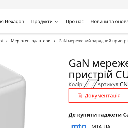
ія Hexagon
Продукти
Про нас
Новини та онов
ої
Мережеві адаптери
GaN мережевий зарядний пристр
GaN мереж
пристрій C
CN
Колір:
Артикул:
Документація
Де купити гаджети C
MTA.UA