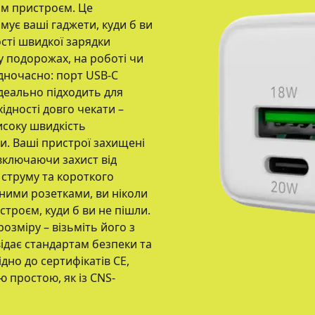
им пристроєм. Це
мує ваші гаджети, куди б ви
сті швидкої зарядки
 подорожах, на роботі чи
дночасно: порт USB-C
ідеально підходить для
ідності довго чекати –
исоку швидкість
и. Ваші пристрої захищені
включаючи захист від
 струму та короткого
зними розетками, ви ніколи
троєм, куди б ви не пішли.
зміру – візьміть його з
відає стандартам безпеки та
но до сертифікатів CE,
ю простою, як із CNS-