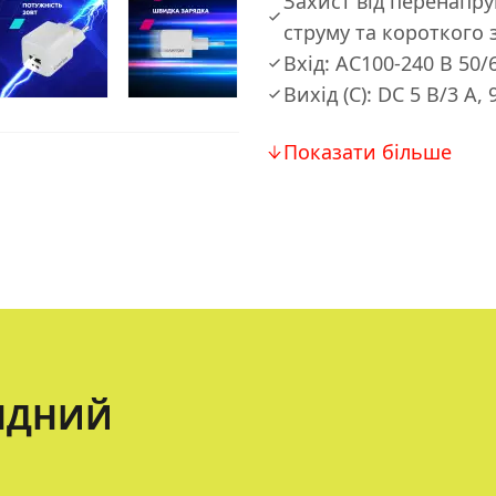
Захист від перенапру
струму та короткого
Вхід: AC100-240 В 50/6
Вихід (C): DC 5 В/3 А, 
Показати більше
ЯДНИЙ