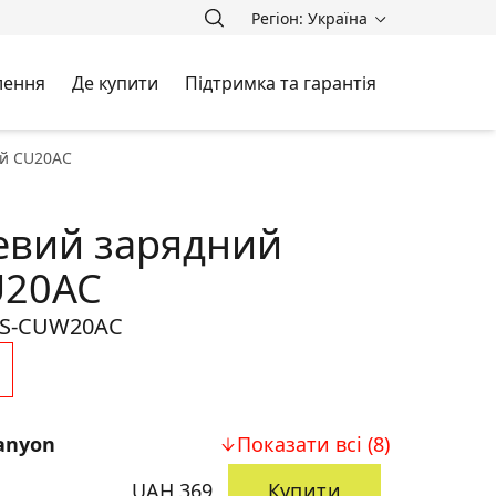
Регіон: Україна
лення
Де купити
Підтримка та гарантія
ій CU20AC
евий зарядний
U20AC
S-CUW20AC
anyon
Показати всі (8)
UAH 369
Купити