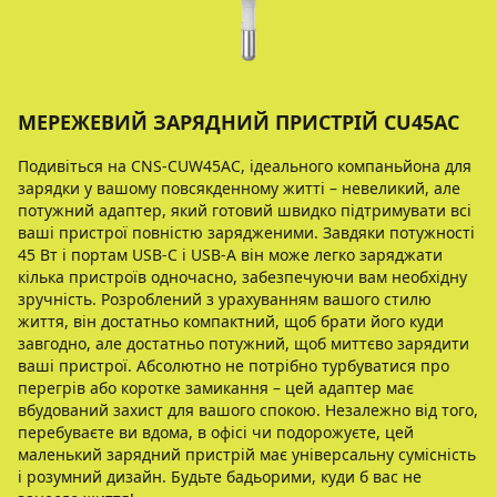
МЕРЕЖЕВИЙ ЗАРЯДНИЙ ПРИСТРІЙ CU45AC
Подивіться на CNS-CUW45AC, ідеального компаньйона для
зарядки у вашому повсякденному житті – невеликий, але
потужний адаптер, який готовий швидко підтримувати всі
ваші пристрої повністю зарядженими. Завдяки потужності
45 Вт і портам USB-C і USB-A він може легко заряджати
кілька пристроїв одночасно, забезпечуючи вам необхідну
зручність. Розроблений з урахуванням вашого стилю
життя, він достатньо компактний, щоб брати його куди
завгодно, але достатньо потужний, щоб миттєво зарядити
ваші пристрої. Абсолютно не потрібно турбуватися про
перегрів або коротке замикання – цей адаптер має
вбудований захист для вашого спокою. Незалежно від того,
перебуваєте ви вдома, в офісі чи подорожуєте, цей
маленький зарядний пристрій має універсальну сумісність
і розумний дизайн. Будьте бадьорими, куди б вас не