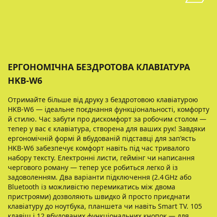
ЕРГОНОМІЧНА БЕЗДРОТОВА КЛАВІАТУРА
HKB-W6
Отримайте більше від друку з бездротовою клавіатурою
HKB‑W6 — ідеальне поєднання функціональності, комфорту
й стилю. Час забути про дискомфорт за робочим столом —
тепер у вас є клавіатура, створена для ваших рук! Завдяки
ергономічній формі й вбудованій підставці для зап’ясть
HKB‑W6 забезпечує комфорт навіть під час тривалого
набору тексту. Електронні листи, геймінг чи написання
чергового роману — тепер усе робиться легко й із
задоволенням. Два варіанти підключення (2.4 GHz або
Bluetooth із можливістю перемикатись між двома
пристроями) дозволяють швидко й просто приєднати
клавіатуру до ноутбука, планшета чи навіть Smart TV. 105
клавіш і 12 вбудованих функціональних кнопок — для