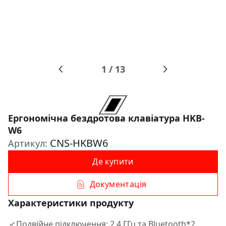
1
/
13
Ергономічна бездротова клавіатура HKB-
W6
CNS-HKBW6
Артикул:
Де купити
Документація
Характеристики продукту
Подвійне підключення: 2,4 ГГц та Bluetooth*2