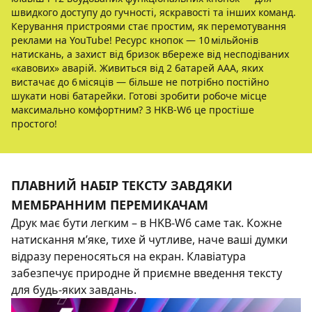
швидкого доступу до гучності, яскравості та інших команд.
Керування пристроями стає простим, як перемотування
реклами на YouTube! Ресурс кнопок — 10 мільйонів
натискань, а захист від бризок вбереже від несподіваних
«кавових» аварій. Живиться від 2 батарей AAA, яких
вистачає до 6 місяців — більше не потрібно постійно
шукати нові батарейки. Готові зробити робоче місце
максимально комфортним? З HKB‑W6 це простіше
простого!
ПЛАВНИЙ НАБІР ТЕКСТУ ЗАВДЯКИ
МЕМБРАННИМ ПЕРЕМИКАЧАМ
Друк має бути легким – в HKB‑W6 саме так. Кожне
натискання м’яке, тихе й чутливе, наче ваші думки
відразу переносяться на екран. Клавіатура
забезпечує природне й приємне введення тексту
для будь‑яких завдань.