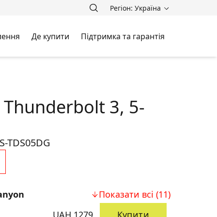
Регіон: Україна
лення
Де купити
Підтримка та гарантія
 Thunderbolt 3, 5-
S-TDS05DG
anyon
Показати всі (11)
UAH 1279
Купити