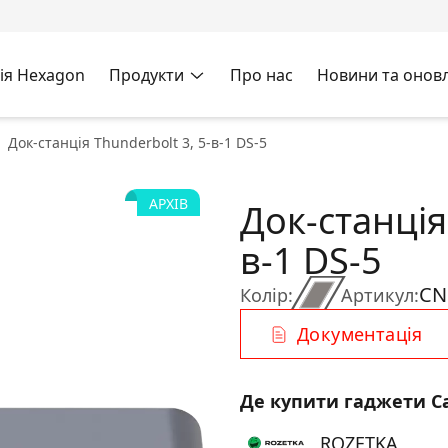
ія Hexagon
Продукти
Про нас
Новини та онов
Док-станція Thunderbolt 3, 5-в-1 DS-5
АРХІВ
Док-станція
в-1 DS-5
CN
Колір:
Артикул:
Документація
Де купити гаджети C
ROZETKA