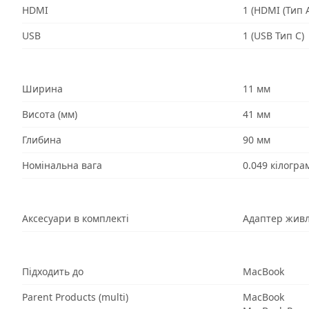
HDMI
1 (HDMI (Тип A
USB
1 (USB Тип C)
Ширина
11 мм
Висота (мм)
41 мм
Глибина
90 мм
Номінальна вага
0.049 кілогра
Аксесуари в комплекті
Адаптер жив
Підходить до
MacBook
Parent Products (multi)
MacBook