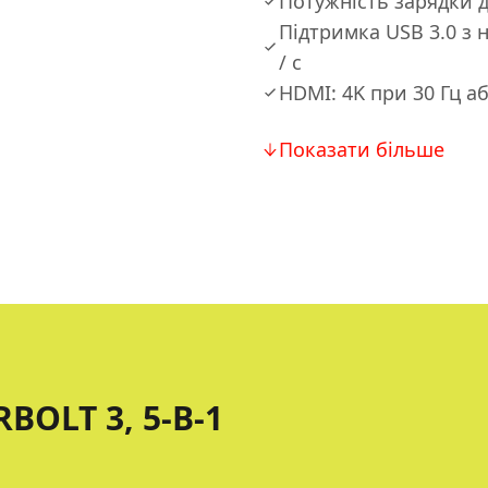
Потужність зарядки д
Підтримка USB 3.0 з 
/ с
HDMI: 4K при 30 Гц аб
Показати більше
OLT 3, 5-В-1