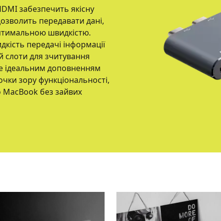
HDMI забезпечить якісну
дозволить передавати дані,
оптимальною швидкістю.
дкість передачі інформації
й слоти для зчитування
ане ідеальним доповненням
точки зору функціональності,
о MacBook без зайвих