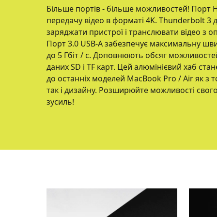
Більше портів - більше можливостей! Порт 
передачу відео в форматі 4K. Thunderbolt 3 
заряджати пристрої і транслювати відео з 
Порт 3.0 USB-А забезпечує максимальну шви
до 5 Гбіт / с. Доповнюють обсяг можливосте
даних SD і TF карт. Цей алюмінієвий хаб ст
до останніх моделей MacBook Pro / Air як з 
так і дизайну. Розширюйте можливості свог
зусиль!