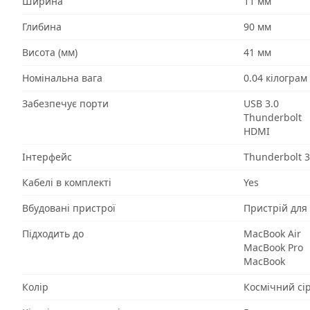
Ширина
11 мм
Глибина
90 мм
Висота (мм)
41 мм
Номінальна вага
0.04 кілограм
Забезпечує порти
USB 3.0
Thunderbolt
HDMI
Інтерфейс
Thunderbolt 3
Кабелі в комплекті
Yes
Вбудовані пристрої
Пристрій для
Підходить до
MacBook Air
MacBook Pro
MacBook
Колір
Космічний сі