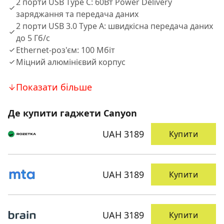
2 порти USB Type C: 60Вт Power Delivery
заряджання та передача даних
2 порти USB 3.0 Type A: швидкiсна передача даних
до 5 Гб/с
Ethernet-роз'єм: 100 Мбiт
Мiцний алюмiнiєвий корпус
Показати більше
Де купити гаджети Canyon
UAH 3189
Купити
UAH 3189
Купити
UAH 3189
Купити