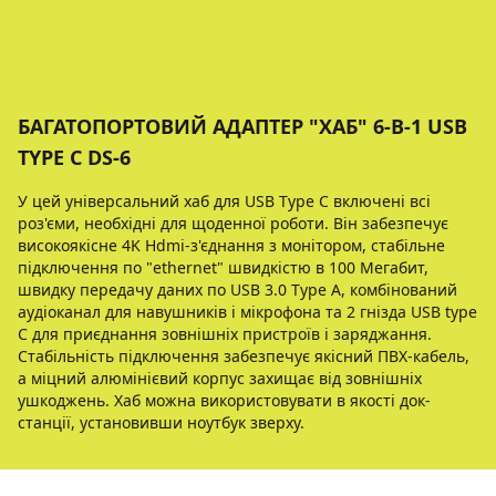
БАГАТОПОРТОВИЙ АДАПТЕР "ХАБ" 6-В-1 USB
TYPE C DS-6
У цей унiверсальний хаб для USB Type C включенi всi
роз'єми, необхiднi для щоденної роботи. Вiн забезпечує
високоякiсне 4K Hdmi-з'єднання з монiтором, стабiльне
пiдключення по "ethernet" швидкiстю в 100 Мегабит,
швидку передачу даних по USB 3.0 Type A, комбiнований
аудiоканал для навушникiв i мiкрофона та 2 гнiзда USB type
C для приєднання зовнiшнiх пристроїв i заряджання.
Стабiльнiсть пiдключення забезпечує якiсний ПВХ-кабель,
а мiцний алюмiнiєвий корпус захищає вiд зовнiшнiх
ушкоджень. Хаб можна використовувати в якостi док-
станцiї, установивши ноутбук зверху.