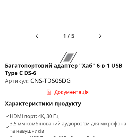
1
/
5
Багатопортовий адаптер "Хаб" 6-в-1 USB
Type C DS-6
CNS-TDS06DG
Артикул:
Документація
Характеристики продукту
HDMi порт: 4K, 30 Гц
3,5 мм комбiнований аудiороз'єм для мiкрофона
та навушникiв