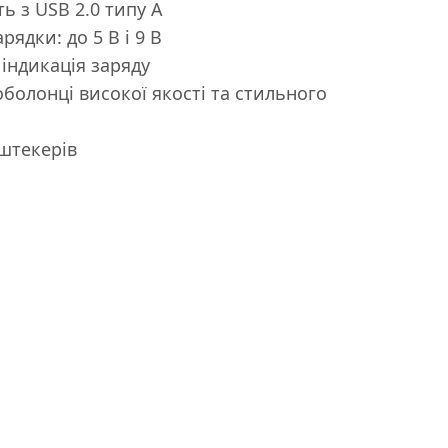
ть з USB 2.0 типу A
ядки: до 5 В і 9 В
 індикація заряду
оболонці високої якості та стильного
 штекерів