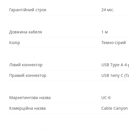
Гарантійний строк
24 міс.
Довжина кабеля
1 м
Колір
Темно-сірий
Лівий коннектор
USB Type A 4-p
Правий коннектор
USB типу C (Т
Маркетингова назва
UC-6
Комерційна назва
Cable Canyon