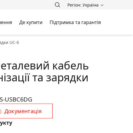
Регіон: Україна
лення
Де купити
Підтримка та гарантія
ядки UC-6
еталевий кабель
ізації та зарядки
S-USBC6DG
Документація
укту