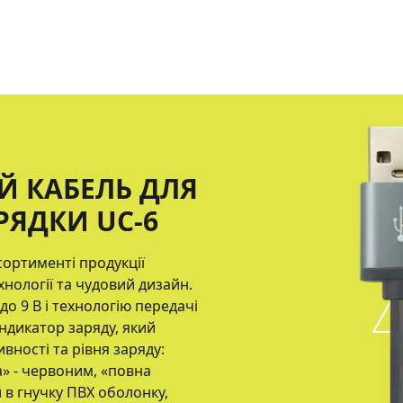
Й КАБЕЛЬ ДЛЯ
РЯДКИ UC-6
ортименті продукції
хнології та чудовий дизайн.
до 9 В і технологію передачі
ндикатор заряду, який
ивності та рівня заряду:
а» - червоним, «повна
 в гнучку ПВХ оболонку,