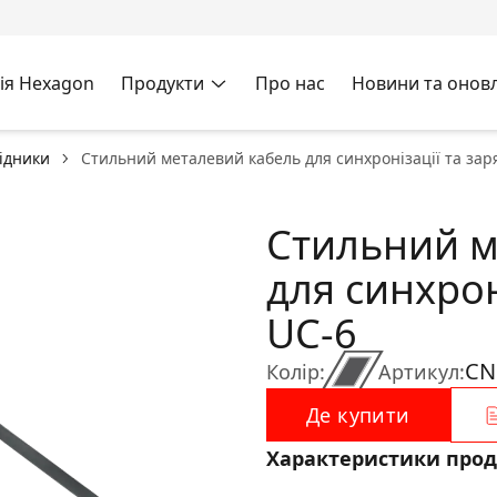
ія Hexagon
Продукти
Про нас
Новини та онов
хідники
Стильний металевий кабель для синхронізації та зар
Стильний м
для синхрон
UC-6
CN
Колір:
Артикул:
Де купити
Характеристики прод