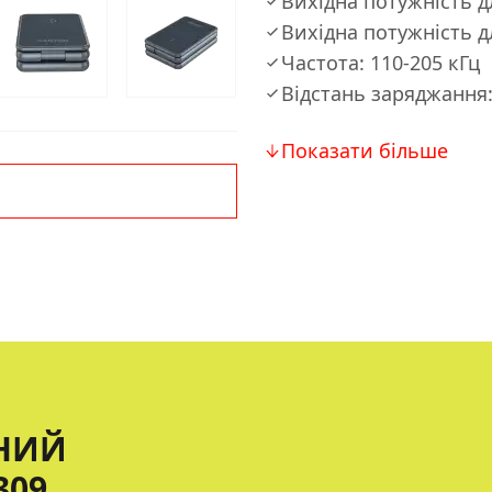
Вихідна потужність д
Вихідна потужність д
Частота: 110-205 кГц
Відстань заряджання:
Показати більше
НИЙ
309