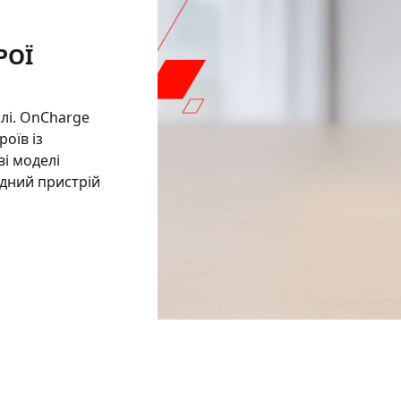
РОЇ
олі. OnCharge
оїв із
і моделі
дний пристрій