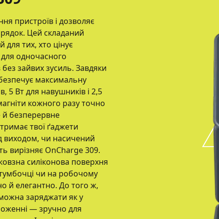
ня пристроїв і дозволяє
зарядок. Цей складаний
 для тих, хто цінує
ь для одночасного
 без зайвих зусиль. Завдяки
абезпечує максимальну
, 5 Вт для навушників і 2,5
магніти кожного разу точно
е й безперервне
тримає твої ґаджети
д виходом, чи насичений
ть вирізняє OnCharge 309.
ековзна силіконова поверхня
 тумбочці чи на робочому
о й елегантно. До того ж,
 можна заряджати як у
ложенні — зручно для