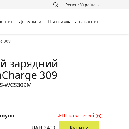
Регіон: Україна
лення
Де купити
Підтримка та гарантія
e 309
й зарядний
nCharge 309
S-WCS309M
anyon
Показати всі (6)
UAH 2499
Купити