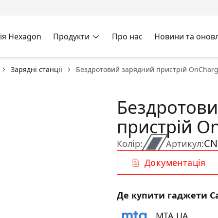
ія Hexagon
Продукти
Про нас
Новини та онов
Зарядні станції
Бездротовий зарядний пристрій OnCharg
Бездротови
пристрій O
CN
Колір:
Артикул:
Документація
Де купити гаджети C
MTA.UA