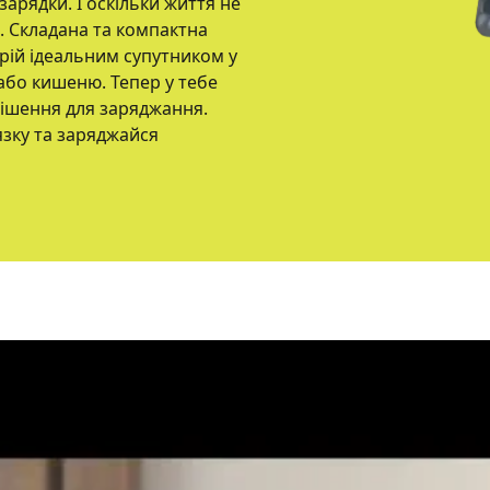
 зарядки. І оскільки життя не
. Складана та компактна
рій ідеальним супутником у
або кишеню. Тепер у тебе
рішення для заряджання.
зку та заряджайся