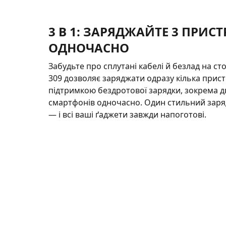
3 В 1: ЗАРЯДЖАЙТЕ 3 ПРИСТ
ОДНОЧАСНО
Забудьте про сплутані кабелі й безлад на ст
309 дозволяє заряджати одразу кілька пристр
підтримкою бездротової зарядки, зокрема дв
смартфонів одночасно. Один стильний заря
— і всі ваші ґаджети завжди напоготові.