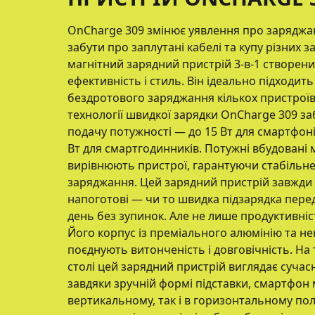
OnCharge 309 змінює уявлення про заряджан
забути про заплутані кабелі та купу різних 
магнітний зарядний пристрій 3-в-1 створений
ефективність і стиль. Він ідеально підходит
бездротового заряджання кількох пристроїв
технології швидкої зарядки OnCharge 309 з
подачу потужності — до 15 Вт для смартфонів
Вт для смартгодинників. Потужні вбудовані 
вирівнюють пристрої, гарантуючи стабільн
заряджання. Цей зарядний пристрій завжди 
напоготові — чи то швидка підзарядка пере
день без зупинок. Але не лише продуктивніс
Його корпус із преміального алюмінію та н
поєднують витонченість і довговічність. На
столі цей зарядний пристрій виглядає сучасн
завдяки зручній формі підставки, смартфон
вертикальному, так і в горизонтальному по