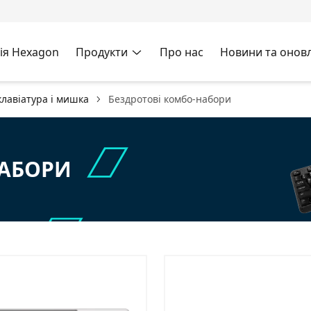
ія Hexagon
Продукти
Про нас
Новини та онов
лавіатура і мишка
Бездротові комбо-набори
НАБОРИ