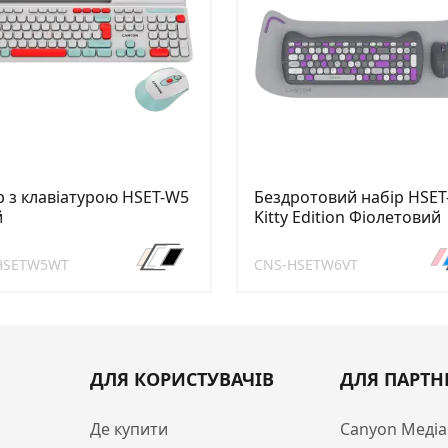
р з клавіатурою HSET-W5
Бездротовий набір HSE
й
Kitty Edition Фіолетовий
HSETW5WT
CNS-HSETW6VT
ДЛЯ КОРИСТУВАЧІВ
ДЛЯ ПАРТН
Де купити
Canyon Медіа