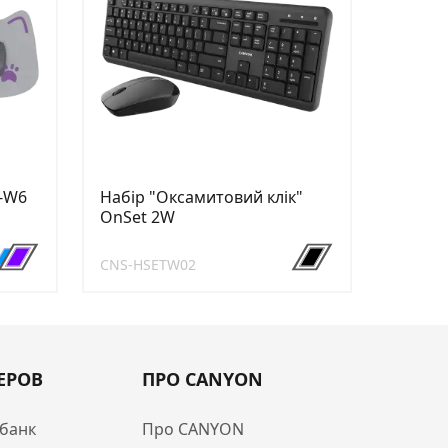
T-W6
Набір "Оксамитовий клік"
OnSet 2W
CNS-HSETW02
ЕРОВ
ПРО CANYON
банк
Про CANYON