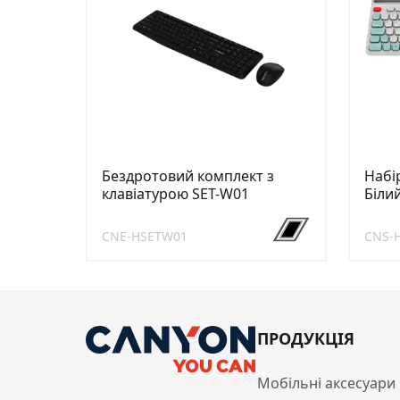
Бездротовий комплект з
Набі
клавіатурою SET-W01
Біли
CNE-HSETW01
CNS-
ПРОДУКЦІЯ
Мобільні аксесуари