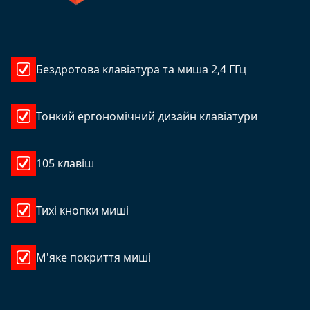
Бездротова клавіатура та миша 2,4 ГГц
Тонкий ергономічний дизайн клавіатури
105 клавіш
Тихі кнопки миші
М'яке покриття миші