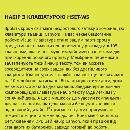
НАБІР З КЛАВІАТУРОЮ HSET-W5
Зробіть крок у світ магії бездротового зв’язку з комбінацією
клавіатури та миші Canyon! На вас чекає бездоганне
робоче місце. Клавіатура стане вашим партнером у
продуктивності, маючи повнорозмірну розкладку зі 105
клавішами, включно з мультимедійними позначками для
прискорення робочого процесу. Мембранні перемикачі
забезпечують тихий набір тексту, тож ви можете
зосередитися на своїх завданнях без дратівливого
клацання. Клавіатура має надійні клавіші, що розраховані
на 10 мільйонів натискань. Вона працюватиме доти, доки
не зноситься хоча б одна клавіша. Завдяки ергономічній
компоновці цієї клавіатури набір тексту буде легким і у
сонячний день. А що з мишкою? Це чудовий компаньйон
для вас і вашої клавіатури, маючи безшумні кнопки та
відповідний дизайн. ЇЇ приємне на дотик прогумоване
покриття міцне та ніжне до долоні. Вона має 6 кнопок із
регулюванням DPI. Цей набір Canyon, який працює від
стандартних батарейок, завжди готовий до роботи.