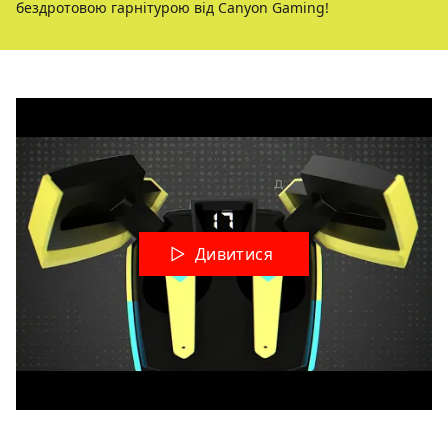
бездротовою гарнітурою від Canyon Gaming!
Дивитися