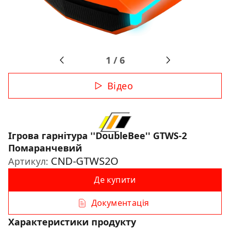
1
/
6
Відео
Ігрова гарнітура ''DoubleBee'' GTWS-2
Помаранчевий
CND-GTWS2O
Артикул:
Де купити
Документація
Характеристики продукту