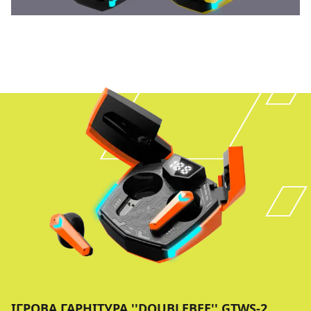
ІГРОВА ГАРНІТУРА ''DOUBLEBEE'' GTWS-2