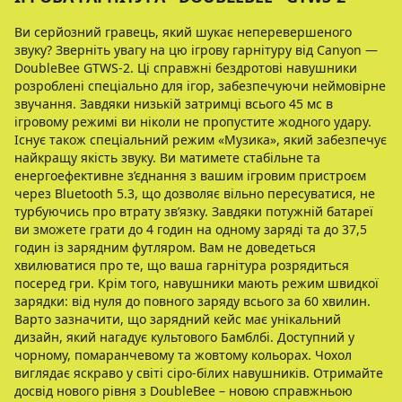
Ви серйозний гравець, який шукає неперевершеного
звуку? Зверніть увагу на цю ігрову гарнітуру від Canyon —
DoubleBee GTWS-2. Ці справжні бездротові навушники
розроблені спеціально для ігор, забезпечуючи неймовірне
звучання. Завдяки низькій затримці всього 45 мс в
ігровому режимі ви ніколи не пропустите жодного удару.
Існує також спеціальний режим «Музика», який забезпечує
найкращу якість звуку. Ви матимете стабільне та
енергоефективне з’єднання з вашим ігровим пристроєм
через Bluetooth 5.3, що дозволяє вільно пересуватися, не
турбуючись про втрату зв’язку. Завдяки потужній батареї
ви зможете грати до 4 годин на одному заряді та до 37,5
годин із зарядним футляром. Вам не доведеться
хвилюватися про те, що ваша гарнітура розрядиться
посеред гри. Крім того, навушники мають режим швидкої
зарядки: від нуля до повного заряду всього за 60 хвилин.
Варто зазначити, що зарядний кейс має унікальний
дизайн, який нагадує культового Бамблбі. Доступний у
чорному, помаранчевому та жовтому кольорах. Чохол
виглядає яскраво у світі сіро-білих навушників. Отримайте
досвід нового рівня з DoubleBee – новою справжньою