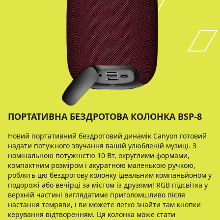
ПОРТАТИВНА БЕЗДРОТОВА КОЛОНКА BSP-8
Новий портативний бездротовий динамік Canyon готовий
надати потужного звучання вашій улюбленій музиці. З
номінальною потужністю 10 Вт, округлими формами,
компактним розміром і акуратною маленькою ручкою,
роблять цю бездротову колонку ідеальним компаньйоном у
подорожі або вечірці за містом із друзями! RGB підсвітка у
верхній частині виглядатиме приголомшливо після
настання темряви, і ви можете легко знайти там кнопки
керування відтворенням. Ця колонка може стати