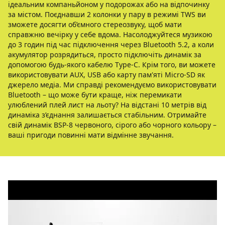
ідеальним компаньйоном у подорожах або на відпочинку
за містом. Поєднавши 2 колонки у пару в режимі TWS ви
зможете досягти об’ємного стереозвуку, щоб мати
справжню вечірку у себе вдома. Насолоджуйтеся музикою
до 3 годин під час підключення через Bluetooth 5.2, а коли
акумулятор розрядиться, просто підключіть динамік за
допомогою будь-якого кабелю Type-C. Крім того, ви можете
використовувати AUX, USB або карту пам'яті Micro-SD як
джерело медіа. Ми справді рекомендуємо використовувати
Bluetooth – що може бути краще, ніж перемикати
улюблений плей лист на льоту? На відстані 10 метрів від
динаміка з’єднання залишається стабільним. Отримайте
свій динамік BSP-8 червоного, сірого або чорного кольору –
ваші пригоди повинні мати відмінне звучання.