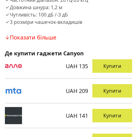
Частотний дiапазон: 20 Гц-20 кГц
Довжина шнура: 1,2 м
Чутливiсть: 100 дБ /-3 дБ
3 розмiри чашечок-вкладишiв
Показати більше
Де купити гаджети Canyon
UAH 135
Купити
UAH 209
Купити
UAH 141
Купити