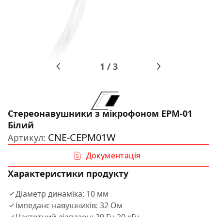
1
/
3
Стереонавушники з мікрофоном EPM-01
Білий
CNE-CEPM01W
Артикул:
Документація
Характеристики продукту
Дiаметр динамiка: 10 мм
iмпеданс навушникiв: 32 Ом