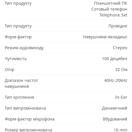
Тип продукту
Планшетний ПК
Сотовый телефон
Telephone Set
Тип продукту
Провідне
Форм-фактор
Навушники-вкладиші
Режим аудіовиходу
Стерео
Чутливість
100 децибел
Опір
32 Ом
Діапазон частот
40Hz-20kHz
навушників
Тип кріплення
In-Ear
Тип випромінювача
Динамічний
Форм-фактор мікрофона
Вбудований
Розмір випромінювача
10 mm