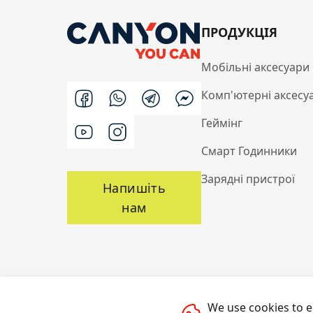
ПРОДУКЦІЯ
Мобільні аксесуари
Комп'ютерні аксесу
Геймінг
Смарт Годинники
Зарядні пристрої
Напишіть
нам
We use cookies to e