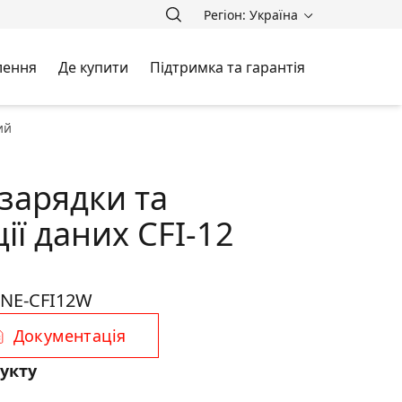
Регіон: Україна
лення
Де купити
Підтримка та гарантія
ий
зарядки та
ії даних CFI-12
NE-CFI12W
Документація
укту