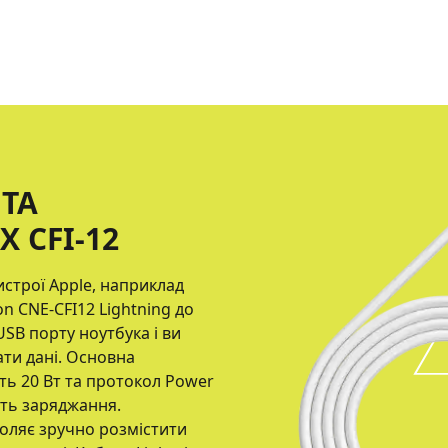
 ТА
 CFI-12
строї Apple, наприклад
n CNE-CFI12 Lightning до
USB порту ноутбука і ви
ти дані. Основна
ть 20 Вт та протокол Power
сть заряджання.
оляє зручно розмістити