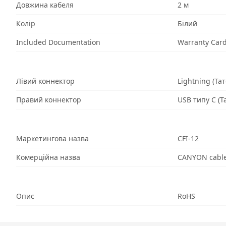
Довжина кабеля
2 м
Колір
Білий
Included Documentation
Warranty Car
Лівий коннектор
Lightning (Тат
Правий коннектор
USB типу C (Т
Маркетингова назва
СFI-12
Комерційна назва
CANYON cable
Опис
RoHS