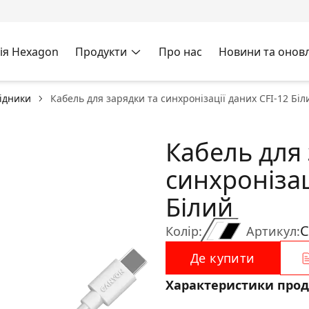
ія Hexagon
Продукти
Про нас
Новини та онов
хідники
Кабель для зарядки та синхронізації даних CFI-12 Біл
Кабель для 
синхронізац
Білий
C
Колір:
Артикул:
Де купити
Характеристики прод