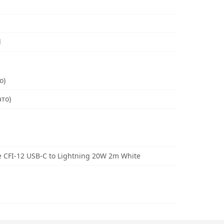
d
о)
ато)
 CFI-12 USB-C to Lightning 20W 2m White