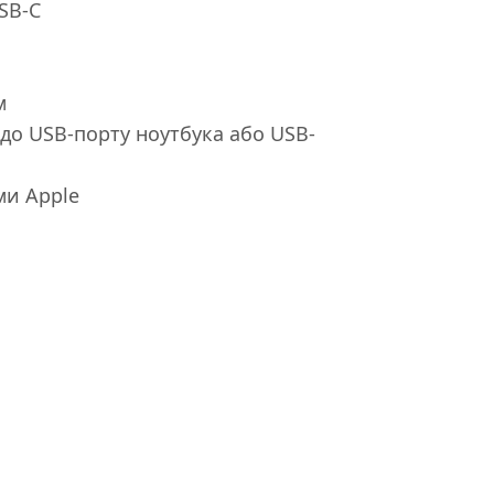
SB-C
м
до USB-порту ноутбука або USB-
ми Apple