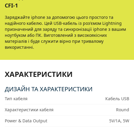
CFI-1
Заряджайте iphone за допомогою цього простого та
надiйного кабелю. Цей USB-кабель iз роз'ємом Lightning
призначений для заряду та синхронiзацiї iphone з вашим
ноутбуком або ПК. Виготовлений з високоякiсних
матерiалiв i буде служити вiрно при тривалому
використаннi.
ХАРАКТЕРИСТИКИ
ДИЗАЙН ТА ХАРАКТЕРИСТИКИ
Тип кабеля
Кабель USB
Характеристики кабеля
Round
Power & Data Output
5V/1A, 5W