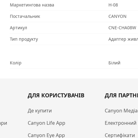
Маркетингова назва
H-08
Постачальник
CANYON
Артикул
CNE-CHA08W
Тип продукту
Адаптер живл
Колір
Білий
ДЛЯ КОРИСТУВАЧІВ
ДЛЯ ПАРТН
Де купити
Canyon Медіа
ари
Canyon Life App
Електронний 
Canyon Eye App
Сертифікати