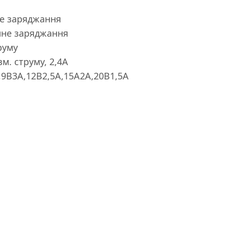
е заряджання
мне заряджання
труму
зм. струму, 2,4A
,9В3A,12В2,5A,15A2A,20В1,5A