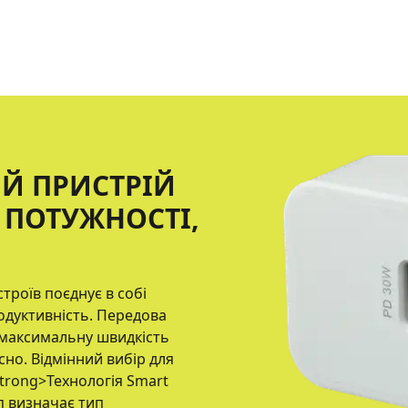
Й ПРИСТРIЙ
 ПОТУЖНОСТI,
троїв поєднує в собi
одуктивнiсть. Передова
 максимальну швидкiсть
но. Вiдмiнний вибiр для
<strong>Технологiя Smart
п визначає тип