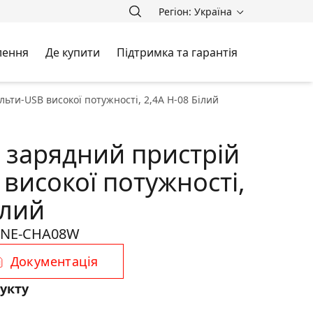
Регіон: Україна
лення
Де купити
Підтримка та гарантія
ти-USB високої потужностi, 2,4A H-08 Білий
зарядний пристрiй
високої потужностi,
ілий
NE-CHA08W
Документація
укту