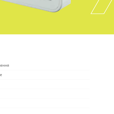
лення
le