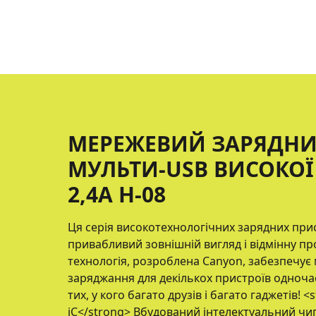
МЕРЕЖЕВИЙ ЗАРЯДНИ
МУЛЬТИ-USB ВИСОКОЇ
2,4A H-08
Ця серiя високотехнологiчних зарядних прис
привабливий зовнiшнiй вигляд i вiдмiнну пр
технологiя, розроблена Canyon, забезпечує
заряджання для декiлькох пристроїв одночас
тих, у кого багато друзiв i багато гаджетiв! 
iC</strong> Вбудований iнтелектуальний чи