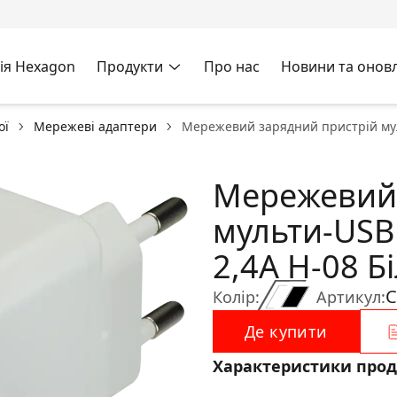
ія Hexagon
Продукти
Про нас
Новини та онов
ої
Мережеві адаптери
Мережевий зарядний пристрiй муль
Мережевий 
мульти-USB 
2,4A H-08 Б
C
Колір:
Артикул:
Де купити
Характеристики прод