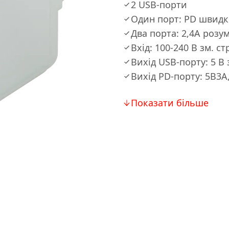
2 USB-порти
Один порт: PD швидк
Два порта: 2,4А розу
Вхiд: 100-240 В зм. с
Вихiд USB-порту: 5 В 
Вихiд PD-порту: 5В3A
Показати більше