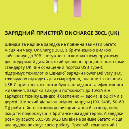
ЗАРЯДНИЙ ПРИСТРІЙ ONCHARGE 30CL (UK)
Швидка та надійна зарядка не повинна займати багато
місця чи часу. OnCharge 30CL з британською вилкою
забезпечує до 30Вт потужності в компактному, зручному
для подорожей дизайні, який ідеально працює з розетками
стандарту UK. Він оснащений портом USB Type-C і
підтримує технологію швидкої зарядки Power Delivery (PD),
тож чудово підходить для смартфонів, планшетів та інших
USB-C пристроїв, які потребують швидкого та ефективного
живлення. Завдяки вихідній потужності до 15V2A він
заряджає техніку швидко й безпечно — вдома, в офісі чи в
дорозі. Широкий діапазон вхідної напруги (100–240В, 50–60
Гц) робить його готовим до використання й за кордоном,
якщо ти подорожуєш із британським адаптером. А завдяки
розміру всього 50.5×39.8×23 мм він не займає багато місця,
але чудово виконує свою роботу. Простий, компактний і