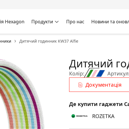
ія Hexagon
Продукти
Про нас
Новини та онов
инники
Дитячий годинник KW37 Alfie
Дитячий го
Колір:
Артикул
Документація
Де купити гаджети C
ROZETKA