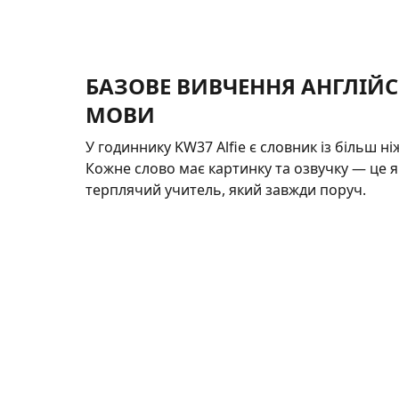
БАЗОВЕ ВИВЧЕННЯ АНГЛІЙС
МОВИ
У годиннику KW37 Alfie є словник із більш ні
Кожне слово має картинку та озвучку — це 
терплячий учитель, який завжди поруч.