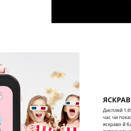
ЯСКРАВ
Дисплей 1.69
час чи пока
яскраво й б