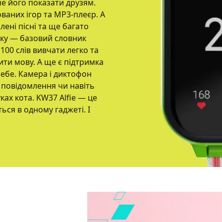
че його показати друзям.
ваних ігор та MP3-плеєр. А
ені пісні та ще багато
ику — базовий словник
100 слів вивчати легко та
ити мову. А ще є підтримка
себе. Камера і диктофон
 повідомлення чи навіть
уках кота. KW37 Alfie — це
ься в одному гаджеті. І