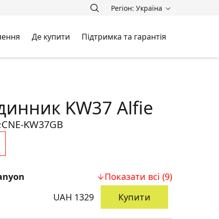
Регіон: Україна
лення
Де купити
Підтримка та гарантія
динник KW37 Alfie
CNE-KW37GB
:
anyon
Показати всі (9)
UAH 1329
Купити