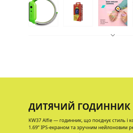
ДИТЯЧИЙ ГОДИННИК K
KW37 Alfie — годинник, що поєднує стиль і 
1.69’’ IPS-екраном та зручним нейлоновим ре