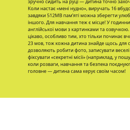
зручно сидить на руці — дитина точно захо
Коли настає «мені нудно», виручать 16 вбудо
завдяки 512MB пам’яті можна зберегти улюбл
іншого. Для навчання теж є місце! У годинн
англійської мови з картинками та озвучкою. 
цікаво, особливо тим, хто тільки починає вч
23 мов, тож кожна дитина знайде щось для 
дозволяють робити фото, записувати веселі
фіксувати «секретні місії» (наприклад, у пош
коли розваги, навчання та безпека поєднуют
головне — дитина сама керує своїм часом!