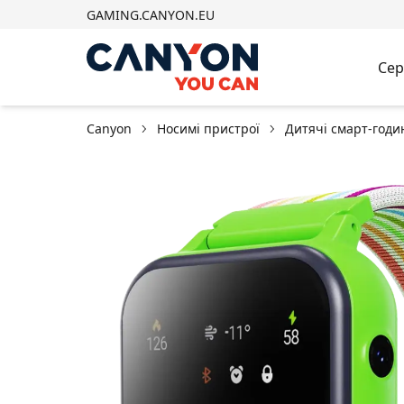
GAMING.CANYON.EU
Сер
Canyon
Носимі пристрої
Дитячі смарт-год