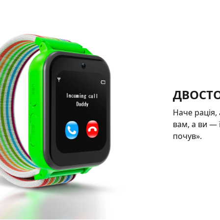
ДВОСТО
Наче рація,
вам, а ви — 
почув».