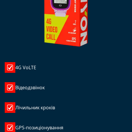
4G VoLTE
Відеодзвінок
Лічильник кроків
GPS-позиціонування