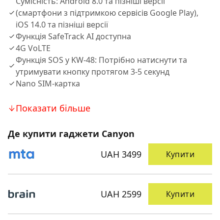
Сумісність: Android 8.0 та пізніші версії
(смартфони з підтримкою сервісів Google Play),
iOS 14.0 та пізніші версії
Функція SafeTrack AI доступна
4G VoLTE
Функція SOS у KW-48: Потрібно натиснути та
утримувати кнопку протягом 3-5 секунд
Nano SIM-картка
Показати більше
Де купити гаджети Canyon
UAH 3499
Купити
UAH 2599
Купити