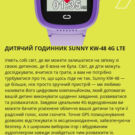
ДИТЯЧИЙ ГОДИННИК SUNNY KW-48 4G LTE
Уявіть собі світ, де ви можете залишатися на зв’язку зі
своєю дитиною, де б вона не була. Світ, де діти можуть
досліджувати, вчитися та грати, а вам не потрібно
турбуватися про те, що щось піде не так. Sunny KW-48 —
це більше, ніж просто зручний пристрій — ми любимо
називати його цифровим компаньйоном, який допомагає
вашій дитині виконувати щоденні завдання, розвиватися
та розважатися. Завдяки ідеальним 4G відеодзвінкам ви
можете бачити усміхнене обличчя вашої дитини та чути її
радісний голос, коли схочете. Точне GPS позиціонування
дозволяє відстежувати їх місцезнаходження, забезпечуючи
безпеку. А з широким вибором ігор і вбудованим
аудіоплеєром завжди знайдеться чим розважити їх.