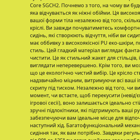
Core SGCH2. Почнемо з того, на чому ви буде
яка відчувається як ніжні обійми. Ця високо
вашої форми тіла незалежно від того, скільк
кріслі. Ви завжди почуватиметесь комфортно
сидінь, які створюють відчуття, ніби ви сиди
має оббивку з високоякісної PU еко-шкіри, п
стиль. Цей гладкий матеріал виглядає фантас
чистити. Це як стильний жакет для стільців,
виглядати неперевершено. Крім того, ви мо
що це екологічно чистий вибір. Це крісло с
надзвичайно міцним, витримуючи всі ваші іг
скрипу під тиском. Незалежно від того, чи 
момент, чи встаєте, щоб перекусити (невід'
ігрової сесії), воно залишається ідеально с
зручні підлокітники, які підтримують ваші ру
забезпечуючи вам ідеальне місце для відпоч
наступний хід. Багатофункціональний механ
сидіння так, як вам потрібно. Завдяки регу