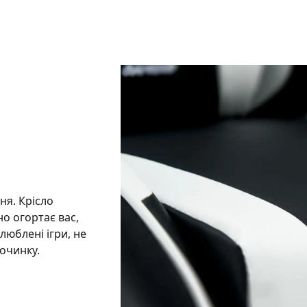
ня. Крісло
о огортає вас,
люблені ігри, не
починку.