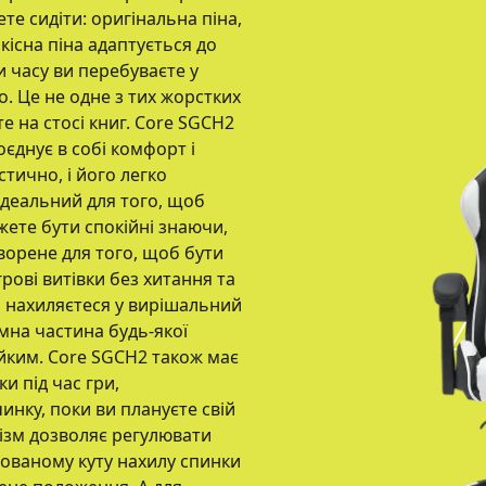
те сидіти: оригінальна піна,
якісна піна адаптується до
и часу ви перебуваєте у
. Це не одне з тих жорстких
те на стосі книг. Core SGCH2
оєднує в собі комфорт і
тично, і його легко
 ідеальний для того, щоб
жете бути спокійні знаючи,
творене для того, щоб бути
рові витівки без хитання та
ви нахиляєтеся у вирішальний
ємна частина будь-якої
тійким. Core SGCH2 також має
ки під час гри,
инку, поки ви плануєте свій
ізм дозволяє регулювати
льованому куту нахилу спинки