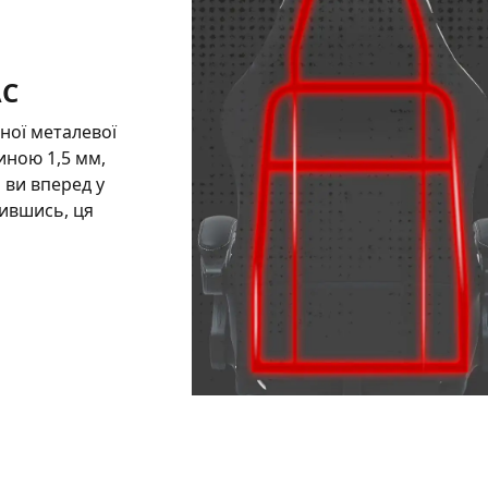
АС
ної металевої
иною 1,5 мм,
 ви вперед у
бившись, ця