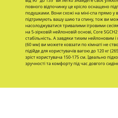
від 90° до 135° ви легко знайдете своє улюб
повного відпочинку це крісло оснащено під
подушками. Вони схожі на міні-спа прямо у в
підтримують вашу шию та спину, тож ви мо
насолоджуватися тривалими ігровими сесія
на 5-зірковій нейлоновій основі, Core SGCH
стабільність. А завдяки тихим нейлоновим 
(60 мм) ви можете ковзати по кімнаті не ст
підійде для користувачів вагою до 120 кг (2
зріст користувача 150-175 см. Ідеально підхо
зручності та комфорту під час довгого сидінн