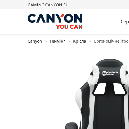
GAMING.CANYON.EU
Сер
Canyon
Геймінг
Крісла
Ергономічне ігро