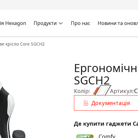
ія Hexagon
Продукти
Про нас
Новини та онов
ве крісло Core SGCH2
Ергономічне
SGCH2
C
Колір:
Артикул:
Документація
Де купити гаджети C
Comfy