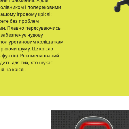
лене положення. А для
голівником і поперековими
ашому ігровому кріслі:
жете без проблем
ми. Плавно пересуваючись
2 забезпечує чудову
і поліуретановим коліщаткам
ворюючи шуму. Це крісло
65 фунтів). Рекомендований
дить для тих, хто шукає
я на кріслі.