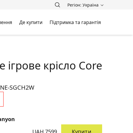
Регіон: Україна
лення
Де купити
Підтримка та гарантія
 ігрове крісло Core
NE-SGCH2W
anyon
UAH 7599
Купити