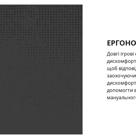
ЕРГОН
Довгі ігров
дискомфорто
щоб відпові
заохочуючи 
дискомфорт.
допомогти 
мануального