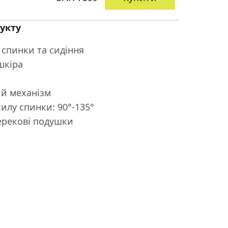
укту
 спинки та сидіння
шкіра
й механізм
илу спинки: 90°-135°
ерекові подушки