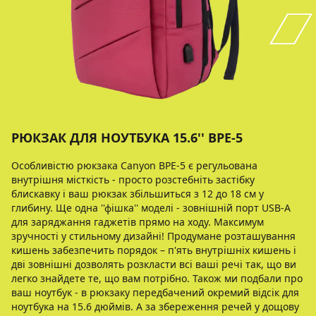
РЮКЗАК ДЛЯ НОУТБУКА 15.6'' BPE-5
Особливістю рюкзака Canyon BPE-5 є регульована
внутрішня місткість - просто розстебніть застібку
блискавку і ваш рюкзак збільшиться з 12 до 18 см у
глибину. Ще одна ''фішка'' моделі - зовнішній порт USB-A
для заряджання гаджетів прямо на ходу. Максимум
зручності у стильному дизайні! Продумане розташування
кишень забезпечить порядок – п'ять внутрішніх кишень і
дві зовнішні дозволять розкласти всі ваші речі так, що ви
легко знайдете те, що вам потрібно. Також ми подбали про
ваш ноутбук - в рюкзаку передбачений окремий відсік для
ноутбука на 15.6 дюймів. А за збереження речей у дощову