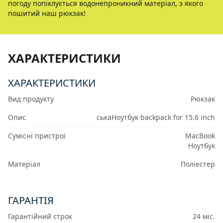
погоду попіклується водонепроникний матеріал, з якого
пошитий наш рюкзак!
ХАРАКТЕРИСТИКИ
ХАРАКТЕРИСТИКИ
Вид продукту
Рюкзак
Опис
ськаНоутбук backpack for 15.6 inch
Сумісні пристрої
MacBook
Ноутбук
Матеріал
Поліестер
ГАРАНТІЯ
Гарантійний строк
24 міс.