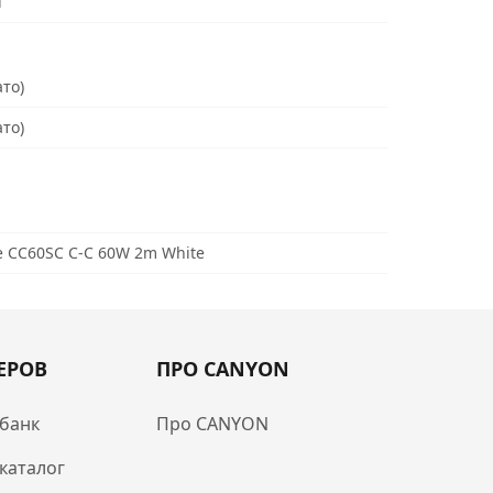
d
ато)
ато)
 CC60SC C-C 60W 2m White
ЕРОВ
ПРО CANYON
банк
Про CANYON
каталог