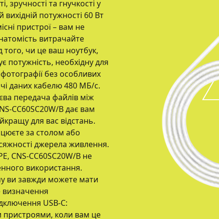
, зручності та гнучкості у
 вихідній потужності 60 Вт
сні пристрої – вам не
 натомість витрачайте
 того, чи це ваш ноутбук,
є потужність, необхідну для
 фотографії без особливих
чі даних кабелю 480 МБ/с.
єва передача файлів між
CNS-CC60SC20W/B дає вам
йкращу для вас відстань.
рацюєте за столом або
осяжності джерела живлення.
TPE, CNS-CC60SC20W/B не
денного використання.
ому ви завжди можете мати
е визначення
ідключення USB-C:
и пристроями, коли вам це