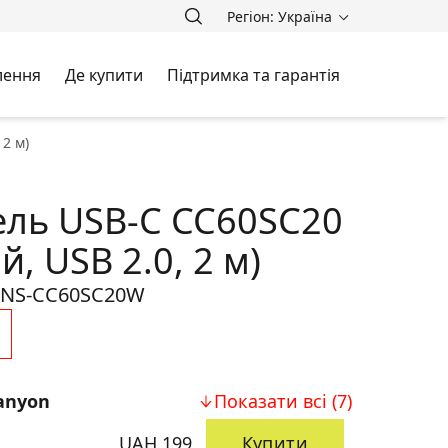
Регіон: Україна
лення
Де купити
Підтримка та гарантія
 2 м)
бель USB-C CC60SC20
й, USB 2.0, 2 м)
NS-CC60SC20W
anyon
Показати всі (7)
UAH 199
Купити