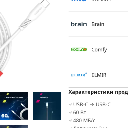
Brain
Comfy
ELMIR
Характеристики прод
USB-C → USB-C
60 Вт
480 МБ/с