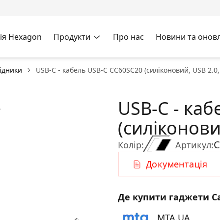
ія Hexagon
Продукти
Про нас
Новини та онов
хідники
USB-C - кабель USB-C CC60SC20 (силіконовий, USB 2.0,
USB-C - ка
(силіконови
C
Колір:
Артикул:
Документація
Де купити гаджети C
MTA.UA