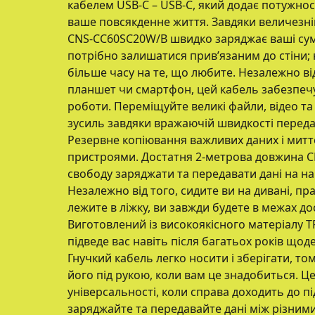
кабелем USB-C – USB-C, який додає потужності
ваше повсякденне життя. Завдяки величезній
CNS-CC60SC20W/B швидко заряджає ваші сумі
потрібно залишатися прив’язаним до стіни;
більше часу на те, що любите. Незалежно від
планшет чи смартфон, цей кабель забезпечу
роботи. Переміщуйте великі файли, відео та
зусиль завдяки вражаючій швидкості переда
Резервне копіювання важливих даних і митт
пристроями. Достатня 2-метрова довжина 
свободу заряджати та передавати дані на на
Незалежно від того, сидите ви на дивані, п
лежите в ліжку, ви завжди будете в межах д
Виготовлений із високоякісного матеріалу 
підведе вас навіть після багатьох років що
Гнучкий кабель легко носити і зберігати, т
його під рукою, коли вам це знадобиться. Ц
універсальності, коли справа доходить до п
заряджайте та передавайте дані між різним