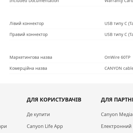
Included Documentation
Warranty Car
Лівий коннектор
USB типу C (Т
Правий коннектор
USB типу C (Т
Маркетингова назва
OnWire 60TP
Комерційна назва
CANYON cable
ДЛЯ КОРИСТУВАЧІВ
ДЛЯ ПАРТН
Де купити
Canyon Медіа
ари
Canyon Life App
Електронний 