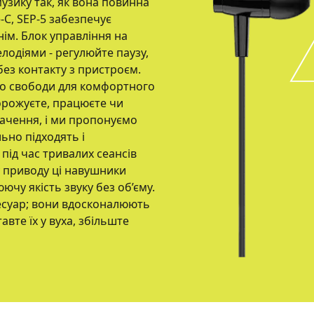
узику так, як вона повинна
C, SEP-5 забезпечує
нім. Блок управління на
лодіями - регулюйте паузу,
 без контакту з пристроєм.
ьо свободи для комфортного
орожуєте, працюєте чи
ачення, і ми пропонуємо
льно підходять і
під час тривалих сеансів
 приводу ці навушники
ючу якість звуку без об’єму.
есуар; вони вдосконалюють
тавте їх у вуха, збільште