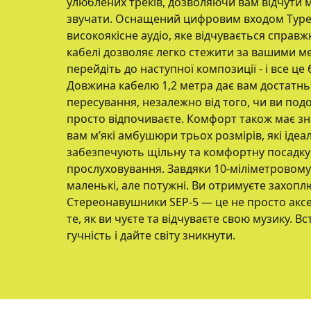
улюблених треків, дозволяючи вам відчути м
звучати. Оснащений цифровим входом Type-
високоякісне аудіо, яке відчувається справж
кабелі дозволяє легко стежити за вашими ме
перейдіть до наступної композиції - і все це
Довжина кабелю 1,2 метра дає вам достатн
пересування, незалежно від того, чи ви под
просто відпочиваєте. Комфорт також має зн
вам м’які амбушюри трьох розмірів, які ідеа
забезпечують щільну та комфортну посадку 
прослуховування. Завдяки 10-міліметровому
маленькі, але потужні. Ви отримуєте захоплю
Стереонавушники SEP-5 — це не просто акс
те, як ви чуєте та відчуваєте свою музику. Вс
гучність і дайте світу зникнути.