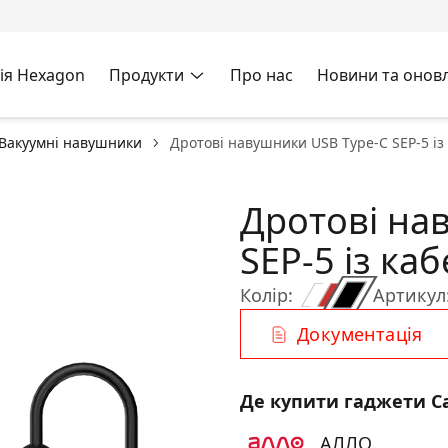
ія Hexagon
Продукти
Про нас
Новини та онов
Вакуумні навушники
Дротові навушники USB Type-C SEP-5 із 
Дротові на
SEP-5 із ка
Колір:
Артикул
Документація
Де купити гаджети C
АЛЛО