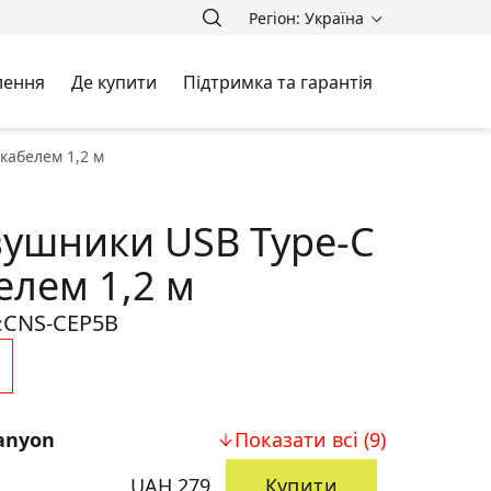
Регіон: Україна
лення
Де купити
Підтримка та гарантія
кабелем 1,2 м
вушники USB Type-C
белем 1,2 м
CNS-CEP5B
:
anyon
Показати всі (9)
UAH 279
Купити