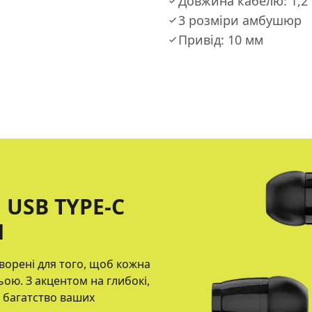
Довжина кабелю: 1,2
3 розміри амбушюр
Привід: 10 мм
USB TYPE-C
М
ворені для того, щоб кожна
ьою. З акцентом на глибокі,
 багатство ваших