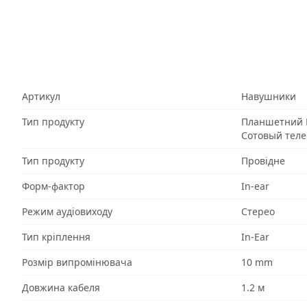
Артикул
Навушники
Тип продукту
Планшетний 
Сотовый тел
Тип продукту
Провідне
Форм-фактор
In-ear
Режим аудіовиходу
Стерео
Тип кріплення
In-Ear
Розмір випромінювача
10 mm
Довжина кабеля
1.2 м