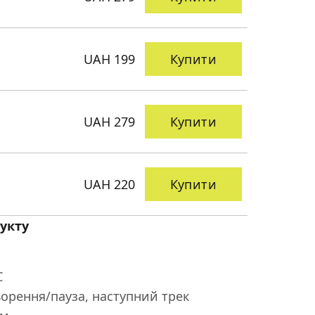
UAH 199
Купити
UAH 279
Купити
UAH 220
Купити
укту
C
ворення/пауза, наступний трек