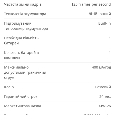
Частота зміни кадрів
125 frames per second
Технологія акумулятора
Літій-іонний
Підтримуваний
Built-in
типорозмір акумулятора
Необхідна кількість
1
батарей
Кількість батарей в
1
комплекті
Максимально
400 мА/год
допустимий граничний
струм
Колір
Рожевий
Гарантійний строк
24 міс.
Маркетингова назва
MW-26