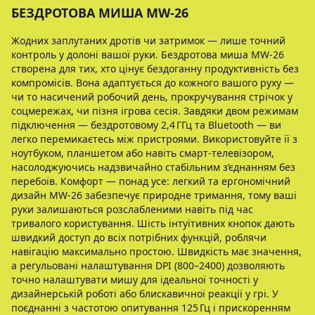
БЕЗДРОТОВА МИША MW-26
Жодних заплутаних дротів чи затримок — лише точний
контроль у долоні вашої руки. Бездротова миша MW-26
створена для тих, хто цінує бездоганну продуктивність без
компромісів. Вона адаптується до кожного вашого руху —
чи то насичений робочий день, прокручування стрічок у
соцмережах, чи пізня ігрова сесія. Завдяки двом режимам
підключення — бездротовому 2,4 ГГц та Bluetooth — ви
легко перемикаєтесь між пристроями. Використовуйте її з
ноутбуком, планшетом або навіть смарт-телевізором,
насолоджуючись надзвичайно стабільним з’єднанням без
перебоїв. Комфорт — понад усе: легкий та ергономічний
дизайн MW-26 забезпечує природне тримання, тому ваші
руки залишаються розслабленими навіть під час
тривалого користування. Шість інтуїтивних кнопок дають
швидкий доступ до всіх потрібних функцій, роблячи
навігацію максимально простою. Швидкість має значення,
а регульовані налаштування DPI (800–2400) дозволяють
точно налаштувати мишу для ідеальної точності у
дизайнерській роботі або блискавичної реакції у грі. У
поєднанні з частотою опитування 125 Гц і прискоренням