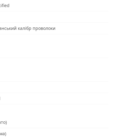
ified
анський калібр проволоки
d
ато)
ма)