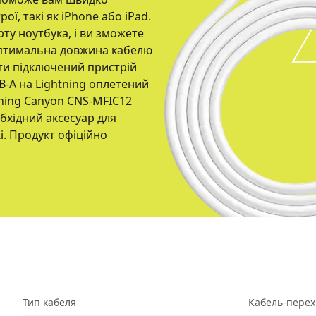
ої, такі як iPhone або iPad.
ту ноутбука, і ви зможете
 Оптимальна довжина кабелю
ти підключений пристрій
B-A на Lightning оплетений
tning Canyon CNS-MFIC12
бхідний аксесуар для
і. Продукт офіційно
Тип кабеля
Кабель-перехі