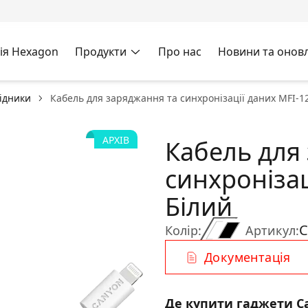
ія Hexagon
Продукти
Про нас
Новини та онов
хідники
Кабель для заряджання та синхронізації даних MFI-1
АРХІВ
Кабель для
синхронізац
Білий
C
Колір:
Артикул:
Документація
Де купити гаджети C