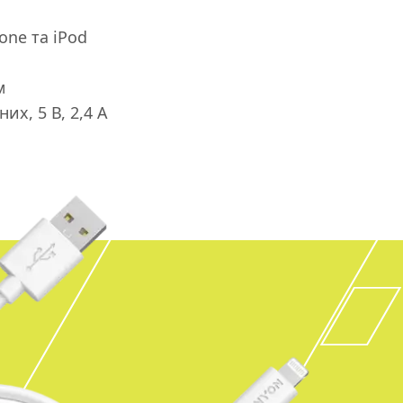
hone та iPod
м
их, 5 В, 2,4 А