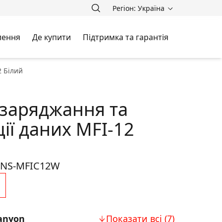
Регіон: Україна
лення
Де купити
Підтримка та гарантія
2 Білий
 заряджання та
ії даних MFI-12
NS-MFIC12W
anyon
Показати всі (7)