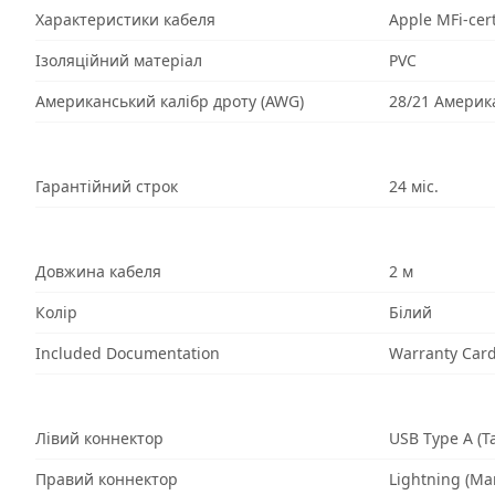
Характеристики кабеля
Apple MFi-cert
Ізоляційний матеріал
PVC
Американський калібр дроту (AWG)
28/21 Америк
Гарантійний строк
24 міс.
Довжина кабеля
2 м
Колір
Білий
Included Documentation
Warranty Car
Лівий коннектор
USB Type A (Т
Правий коннектор
Lightning (Ма