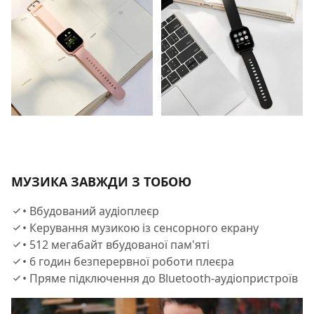
МУЗИКА ЗАВЖДИ З ТОБОЮ
• Вбудований аудіоплеєр
• Керування музикою із сенсорного екрану
• 512 мегабайт вбудованої пам'яті
• 6 годин безперервної роботи плеєра
• Пряме підключення до Bluetooth-аудіопристроїв