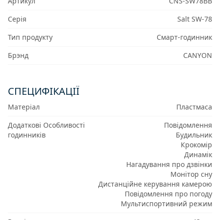
Артикул
CNS-SW78BB
Серія
Salt SW-78
Тип продукту
Смарт-годинник
Брэнд
CANYON
СПЕЦИФІКАЦІЇ
Матеріал
Пластмаса
Додаткові Особливості
Повідомлення
годинників
Будильник
Крокомір
Динамік
Нагадування про дзвінки
Монітор сну
Дистанційне керування камерою
Повідомлення про погоду
Мультиспортивний режим