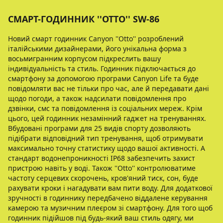
СМАРТ-ГОДИННИК ''OTTO'' SW-86
Новий смарт годинник Canyon ''Otto'' розроблений
італійськими дизайнерами, його унікальна форма з
восьмигранним корпусом підкреслить вашу
індивідуальність та стиль. Годинник підключається до
смартфону за допомогою програми Canyon Life та буде
повідомляти вас не тільки про час, але й передавати дані
щодо погоди, а також надсилати повідомлення про
дзвінки, смс та повідомлення із соціальних мереж. Крім
цього, цей годинник незамінний гаджет на тренуваннях.
Вбудовані програми для 25 видів спорту дозволяють
підібрати відповідний тип тренування, щоб отримувати
максимально точну статистику щодо вашої активності. А
стандарт водонепроникності IP68 забезпечить захист
пристрою навіть у воді. Також ''Otto'' контролюватиме
частоту серцевих скорочень, кров'яний тиск, сон, буде
рахувати кроки і нагадувати вам пити воду. Для додаткової
зручності в годиннику передбачено віддалене керування
камерою та музичним плеєром зі смартфону. Для того щоб
годинник підійшов під будь-який ваш стиль одягу, ми