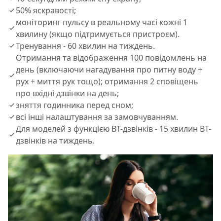
50% яскравості;
моніторинг пульсу в реальному часі кожні 1
хвилину (якщо підтримується пристроєм).
Тренування - 60 хвилин на тиждень.
Отримання та відображення 100 повідомлень на
день (включаючи нагадування про питну воду +
рух + миття рук тощо); отримання 2 сповіщень
про вхідні дзвінки на день;
зняття годинника перед сном;
всі інші налаштування за замовчуванням.
Для моделей з функцією BT-дзвінків - 15 хвилин BT-
дзвінків на тиждень.