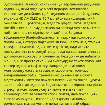
Зустрічайте Hexagon, стильний і універсальний розумний
годинник, який поєднує в собі передові технології з
елегантним дизайном. Цей годинник оснащений чудовим
екраном HD AMOLED із 16,7 мільйонами кольорів, який
оживляє ваші фотографії, відео та циферблати. Завдяки
постійно включеному дисплею ви завжди можете миттєво
побачити час, не піднімаючи зап’ястя. Завдяки
вбудованому Bluetooth-дзвінку та підтримці голосового
помічника, Hexagon підтримує зв’язок, навіть не дістаючи
телефон із кишені. Здійснюйте дзвінки, надсилайте
повідомлення та отримуйте відповіді на свої запитання за
допомогою голосового помічника. Hexagon — це набагато
більше, ніж просто стильний аксесуар; це також потужний
трекер здоров’я та фітнесу. Завдяки динамічному
моніторингу частоти серцевих скорочень, точному
вимірюванню SpO2 і тренуванню дихання ви можете
відстежувати життєво важливі показники та покращувати
загальний стан здоров’я. За допомогою вимірювання рівня
стресу та моніторингу сну ви можете визначити
закономірності та змінити спосіб життя, щоб покращити
своє самопочуття. Hexagon йде з двома змінними
ремінцями, тож ви можете легко змінити свій образ