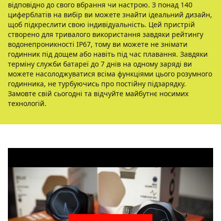
відповідно до свого вбрання чи настрою. З понад 140
циферблатів на вибір ви можете знайти ідеальний дизайн,
щоб підкреслити свою індивідуальність. Цей пристрій
створено для тривалого використання завдяки рейтингу
водонепроникності IP67, тому ви можете не знімати
годинник під дощем або навіть під час плавання. Завдяки
терміну служби батареї до 7 днів на одному заряді ви
можете насолоджуватися всіма функціями цього розумного
годинника, не турбуючись про постійну підзарядку.
Замовте свій сьогодні та відчуйте майбутнє носимих
технологій.