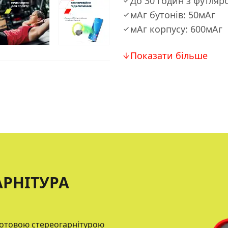
До 30 годин з футляр
мАг бутонів: 50мАг
мАг корпусу: 600мАг
Показати більше
АРНІТУРА
ротовою стереогарнітурою