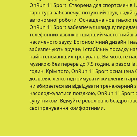
OnRun 11 Sport. Створена для спортсменів і 
гарнітура забезпечує потужний звук, надійн
автономної роботи. Оснащена новітньою тех
OnRun 11 Sport забезпечує швидшу передачу
телефонних дзвінків і ширший частотний ді
насиченого звуку. Ергономічний дизайн і над
забезпечують зручну і стабільну посадку нав
найінтенсивніших тренувань. Ви можете н
музикою без перерв до 7,5 годин, а разом і
годин. Крім того, OnRun 11 Sport оснащена
дозволяє легко підтримувати живлення гарні
чи збираєтеся ви відвідувати тренажерний з
насолоджуватися поїздкою, OnRun 11 Sport 
супутником. Відчуйте революцію бездротовог
свої тренування комфортними.