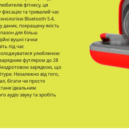
любителів фітнесу, ця
у фіксацію та тривалий час
нологією Bluetooth 5.4,
 даних, покращену якість
апазон для більш
ійні вушні гачки
іть під час
асолоджуватися улюбленою
з зарядним футляром до 28
 бездротовою зарядкою, що
тури. Незалежно від того,
ал, бігати чи просто
стане ідеальним
о аудіо звуку та зробіть