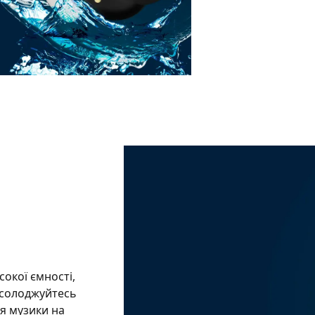
окої ємності,
асолоджуйтесь
я музики на