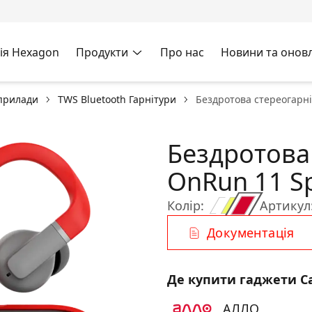
ія Hexagon
Продукти
Про нас
Новини та онов
оприлади
TWS Bluetooth Гарнітури
Бездротова стереогарні
Бездротова
OnRun 11 S
Колір:
Артикул
Документація
Де купити гаджети C
АЛЛО