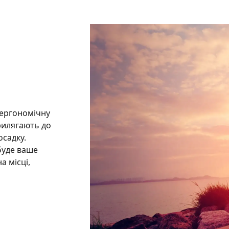
 ергономічну
прилягають до
осадку.
буде ваше
а місці,