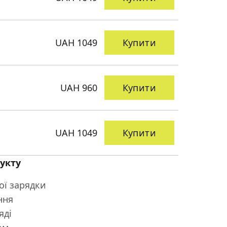
UAH 1049
Купити
UAH 960
Купити
UAH 1049
Купити
укту
ої зарядки
ння
яді