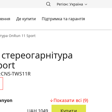
Регіон: Україна
лення
Де купити
Підтримка та гарантія
тура OnRun 11 Sport
 стереогарнітура
port
CNS-TWS11R
:
anyon
Показати всі (9)
UAH 1049
Купити