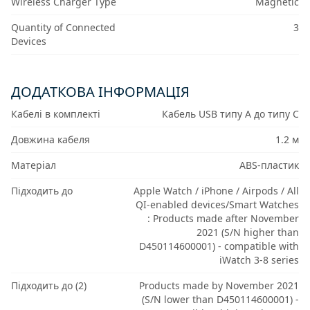
Wireless Charger Type
Magnetic
Quantity of Connected
3
Devices
ДОДАТКОВА ІНФОРМАЦІЯ
Кабелі в комплекті
Кабель USB типу A до типу C
Довжина кабеля
1.2 м
Матеріал
ABS-пластик
Підходить до
Apple Watch / iPhone / Airpods / All
QI-enabled devices/Smart Watches
: Products made after November
2021 (S/N higher than
D450114600001) - compatible with
iWatch 3-8 series
Підходить до (2)
Products made by November 2021
(S/N lower than D450114600001) -