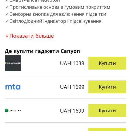
Смарт-чіпсет Nuvoton
Протислизька основа з гумовим покриттям
Сенсорна кнопка для включення підсвітки
Світлодіодний індикатор і підсвічування
Показати більше
Де купити гаджети Canyon
UAH 1038
Купити
UAH 1699
Купити
UAH 1699
Купити