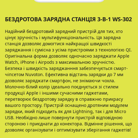
БЕЗДРОТОВА ЗАРЯДНА СТАНЦІЯ 3-В-1 WS-302
Надійний бездротовий зарядний пристрій для тих, хто
цінує зручність і мультифункціональність. Ця зарядна
станція дозволяє домогтися найкращої швидкості
заряджання і сумісна з усіма пристроями з технологією QI.
Оригінальна форма дозволяє одночасно заряджати Apple
Watch, iPhone і Airpods з максимальною зручністю.
Безпека і швидкість заряджанння забезпечується смарт-
чіпсетом Nuvoton. Ефективна відстань зарядки до 7 мм
дозволяє заряджати смартфон, не знімаючи чохла.
Молочно-білий колір ідеально поєднується зі стилем
продукції Apple і іншими сучасними гаджетами,
перетворює бездротову зарядку в справжню прикрасу
вашого простору. Пристрій оснащено дротяним модулем
зарядки, який підходить як для Lightning, так і для Micro
USB. Необхідно лише повернути пристрій відповідною
стороною і приєднати до конектора. Відмінне рішення, що
дозволяє організувати і оптимізувати зберігання гаджетів!