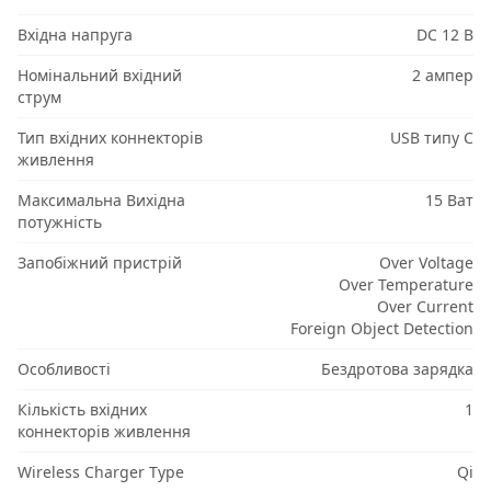
Вхідна напруга
DC 12 В
Номінальний вхідний
2 ампер
струм
Тип вхідних коннекторів
USB типу C
живлення
Максимальна Вихідна
15 Ват
потужність
Запобіжний пристрій
Over Voltage
Over Temperature
Over Current
Foreign Object Detection
Особливості
Бездротова зарядка
Кількість вхідних
1
коннекторів живлення
Wireless Charger Type
Qi