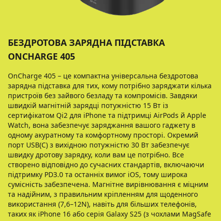
БЕЗДРОТОВА ЗАРЯДНА ПІДСТАВКА
ONCHARGE 405
OnCharge 405 – це компактна універсальна бездротова
зарядна підставка для тих, кому потрібно заряджати кілька
пристроїв без зайвого безладу та компромісів. Завдяки
швидкій магнітній зарядці потужністю 15 Вт із
сертифікатом Qi2 для iPhone та підтримці AirPods й Apple
Watch, вона забезпечує заряджання вашого гаджету в
одному акуратному та комфортному просторі. Окремий
порт USB(C) з вихідною потужністю 30 Вт забезпечує
швидку дротову зарядку, коли вам це потрібно. Все
створено відповідно до сучасних стандартів, включаючи
підтримку PD3.0 та останніх вимог iOS, тому широка
сумісність забезпечена. Магнітне вирівнювання є міцним
та надійним, з правильним кріпленням для щоденного
використання (7,6–12N), навіть для більших телефонів,
таких як iPhone 16 або серія Galaxy S25 (з чохлами MagSafe