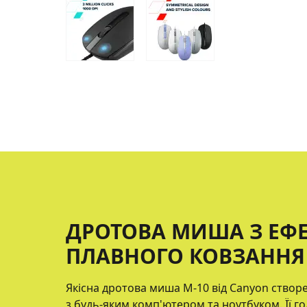
ДРОТОВА МИША З ЕФ
ПЛАВНОГО КОВЗАННЯ 
Якісна дротова миша M-10 від Canyon створ
з будь-яким комп'ютером та ноутбуком. Її г