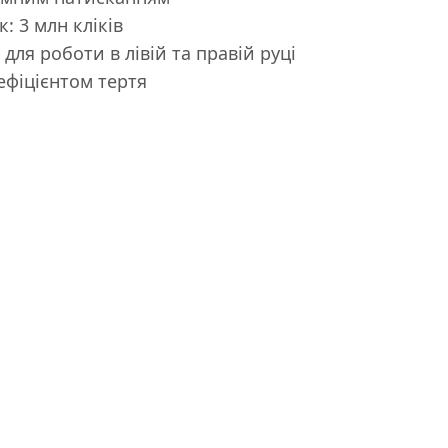
: 3 млн кліків
для роботи в лівій та правій руці
ефіцієнтом тертя