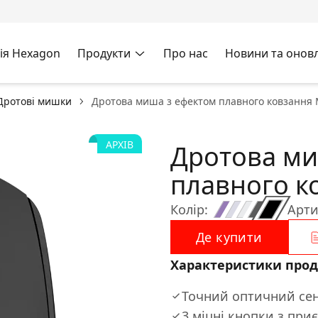
ія Hexagon
Продукти
Про нас
Новини та онов
Дротові мишки
Дротова миша з ефектом плавного ковзання 
АРХІВ
Дротова ми
плавного к
Колір:
Арти
Де купити
Характеристики прод
Точний оптичний сен
3 міцні кнопки з пр