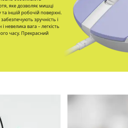
ртя, яке дозволяє мишці
 та іншій робочій поверхні.
 забезпечують зручність і
і невелика вага – легкість
лого часу. Прекрасний