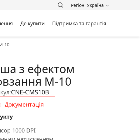
Регіон: Україна
лення
Де купити
Підтримка та гарантія
M-10
ша з ефектом
овзання M-10
CNE-CMS10B
кул:
Документація
укту
сор 1000 DPI
иємним натисканням