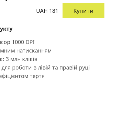
UAH 181
Купити
укту
сор 1000 DPI
иємним натисканням
: 3 млн кліків
для роботи в лівій та правій руці
ефіцієнтом тертя