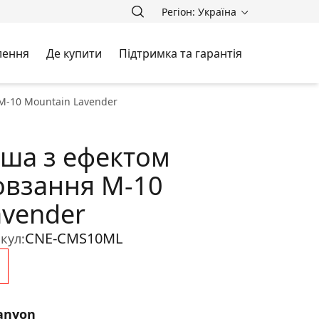
Регіон: Україна
лення
Де купити
Підтримка та гарантія
M-10 Mountain Lavender
ша з ефектом
овзання M-10
avender
CNE-CMS10ML
кул:
anyon