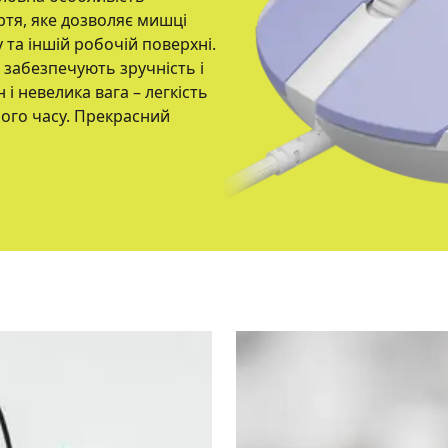
ртя, яке дозволяє мишці
 та іншій робочій поверхні.
 забезпечують зручність і
і невелика вага – легкість
лого часу. Прекрасний