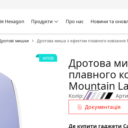
ія Hexagon
Продукти
Про нас
Новини та онов
Дротові мишки
Дротова миша з ефектом плавного ковзання 
АРХІВ
Дротова ми
плавного к
Mountain L
Колір:
Арти
Документація
Де купити гаджети C