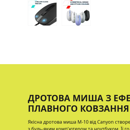
ДРОТОВА МИША З ЕФ
ПЛАВНОГО КОВЗАННЯ 
Якісна дротова миша M-10 від Canyon створ
з будь-яким комп'ютером та ноутбуком. Її г