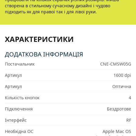
створена в стильному сучасному дизайні і чудово
підходить як для правої так і для лівої руки.
ХАРАКТЕРИСТИКИ
ДОДАТКОВА ІНФОРМАЦІЯ
Постачальник
CNE-CMSW05G
Артикул
1600 dpi
Артикул
Оптична
Кількість кнопок
4
Підключення
Бездротове
Інтерфейс
RF
Необхідна ОС
Apple Mac OS