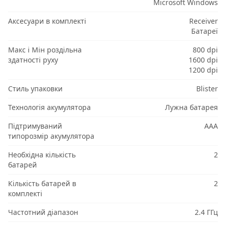
Microsoft Windows
Аксесуари в комплекті
Receiver
Батареї
Макс і Мін роздільна
800 dpi
здатності руху
1600 dpi
1200 dpi
Стиль упаковки
Blister
Технологія акумулятора
Лужна батарея
Підтримуваний
AAA
типорозмір акумулятора
Необхідна кількість
2
батарей
Кількість батарей в
2
комплекті
Частотний діапазон
2.4 ГГц