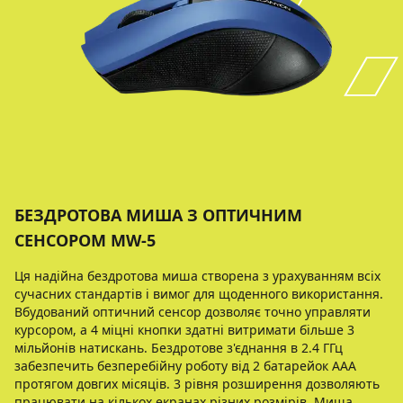
БЕЗДРОТОВА МИША З ОПТИЧНИМ
СЕНСОРОМ MW-5
Ця надійна бездротова миша створена з урахуванням всіх
сучасних стандартів і вимог для щоденного використання.
Вбудований оптичний сенсор дозволяє точно управляти
курсором, а 4 міцні кнопки здатні витримати більше 3
мільйонів натискань. Бездротове з'єднання в 2.4 ГГц
забезпечить безперебійну роботу від 2 батарейок ААА
протягом довгих місяців. 3 рівня розширення дозволяють
працювати на кількох екранах різних розмірів. Миша