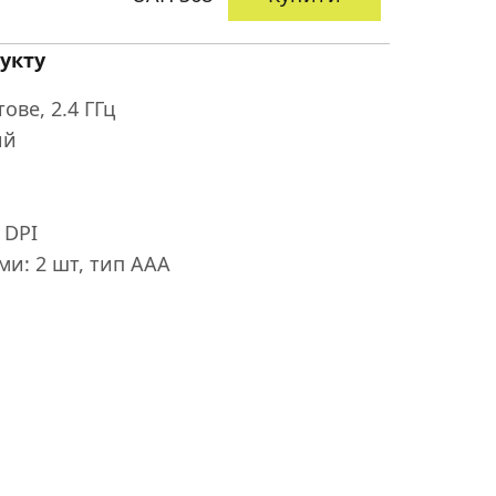
укту
ове, 2.4 ГГц
ий
 DPI
и: 2 шт, тип AAA