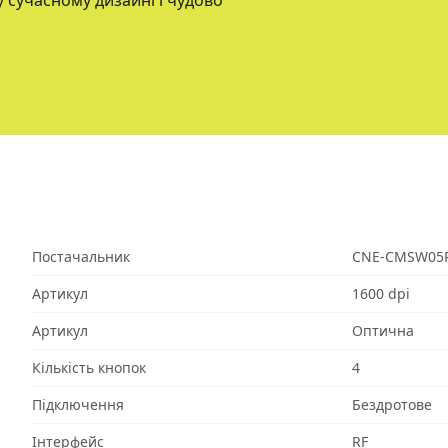
 сучасному дизайні і чудово
Постачальник
CNE-CMSW05
Артикул
1600 dpi
Артикул
Оптична
Кількість кнопок
4
Підключення
Бездротове
Інтерфейс
RF