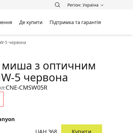
Регіон: Україна
лення
Де купити
Підтримка та гарантія
W-5 червона
 миша з оптичним
MW-5 червона
CNE-CMSW05R
л:
anyon
UAH 368
Купити