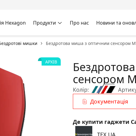
ія Hexagon
Продукти
Про нас
Новини та онов
Бездротові мишки
Бездротова миша з оптичним сенсором M
АРХІВ
Бездротова
сенсором 
Колір:
Артику
Документація
Де купити гаджети C
TEX.UA