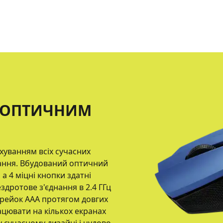
 ОПТИЧНИМ
хуванням всіх сучасних
тання. Вбудований оптичний
а 4 міцні кнопки здатні
здротове з'єднання в 2.4 ГГц
арейок ААА протягом довгих
ацювати на кількох екранах