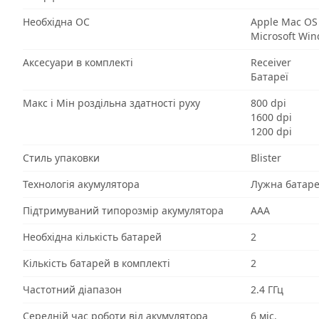
Необхідна ОС
Apple Mac OS
Microsoft Wi
Аксесуари в комплекті
Receiver
Батареї
Макс і Мін роздільна здатності руху
800 dpi
1600 dpi
1200 dpi
Стиль упаковки
Blister
Технологія акумулятора
Лужна батар
Підтримуваний типорозмір акумулятора
AAA
Необхідна кількість батарей
2
Кількість батарей в комплекті
2
Частотний діапазон
2.4 ГГц
Середній час роботи від акумулятора
6 міс.