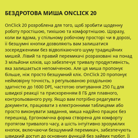
БЕЗДРОТОВА МИША ONCLICK 20
OnClick 20 розроблена для того, щоб зробити щоденну
роботу простішою, тихішою та комфортнішою. Щоразу,
коли ви вдома, у спільному робочому просторі чи в дорозі,
її безшумні кнопки дозволяють вам залишатися
зосередженими без відволікаючого шуму традиційних
мишей. Лівий та правий перемикачі розраховані на понад
3 мільйони кліків, що забезпечує тривалу продуктивність,
яка залишається непоміченою. Але ця миша пропонує
більше, ніж просто безшумний клік. OnClick 20 пропонує
неймовірну точність, з регульованою роздільною
здатністю до 1600 DPI, частотою опитування 250 Гц для
швидкої реакції та прискоренням 8 ГБ для плавного,
контрольованого руху. Якщо вам потрібно редагувати
документи, працювати з електронними таблицями або
просто виконувати завдання, миша надійно працює без
перешкод. Ергономічна форма створена для комфорту
протягом тривалого часу, а шість інтуїтивно зрозумілих
кнопок, включаючи безшумний перемикач, забезпечують
швидкий доступ до основних функцій без зайвих турбот. Її