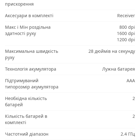
прискорення
Аксесуари в комплекті
Receiver
Макс і Мін роздільна
800 dpi
здатності руху
1600 dpi
1200 dpi
Максимальна швидкість
28 дюймів на секунду
руху
Технологія акумулятора
Лужна батарея
Підтримуваний
AAA
типорозмір акумулятора
Необхідна кількість
2
батарей
Кількість батарей в
2
комплекті
Частотний діапазон
2.4 ГГц