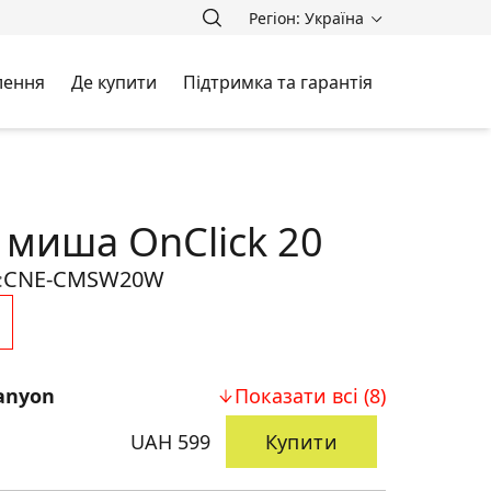
Регіон: Україна
лення
Де купити
Підтримка та гарантія
 миша OnClick 20
CNE-CMSW20W
:
anyon
Показати всі (8)
UAH 599
Купити