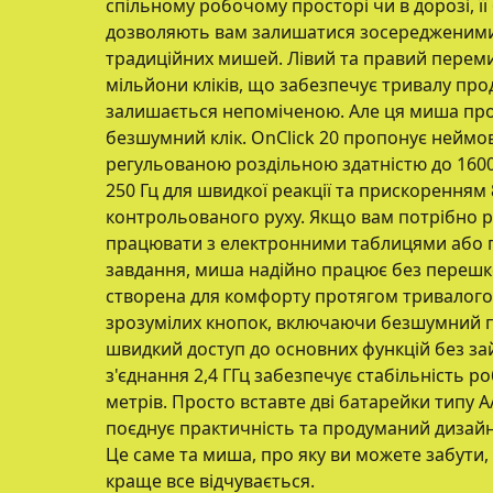
спільному робочому просторі чи в дорозі, ї
дозволяють вам залишатися зосередженими
традиційних мишей. Лівий та правий переми
мільйони кліків, що забезпечує тривалу прод
залишається непоміченою. Але ця миша про
безшумний клік. OnClick 20 пропонує неймов
регульованою роздільною здатністю до 160
250 Гц для швидкої реакції та прискоренням 
контрольованого руху. Якщо вам потрібно р
працювати з електронними таблицями або 
завдання, миша надійно працює без перешк
створена для комфорту протягом тривалого ч
зрозумілих кнопок, включаючи безшумний 
швидкий доступ до основних функцій без зай
з'єднання 2,4 ГГц забезпечує стабільність ро
метрів. Просто вставте дві батарейки типу AA
поєднує практичність та продуманий дизайн
Це саме та миша, про яку ви можете забути, 
краще все відчувається.