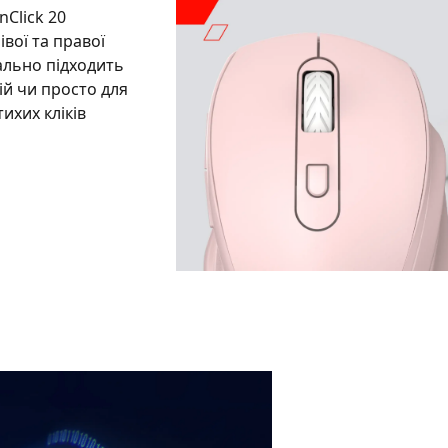
nClick 20
ої та правої
еально підходить
ій чи просто для
тихих кліків