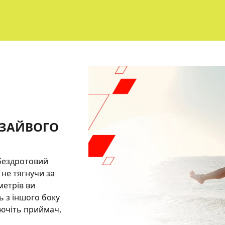
 ЗАЙВОГО
 бездротовий
 не тягнучи за
метрів ви
ь з іншого боку
лючіть приймач,