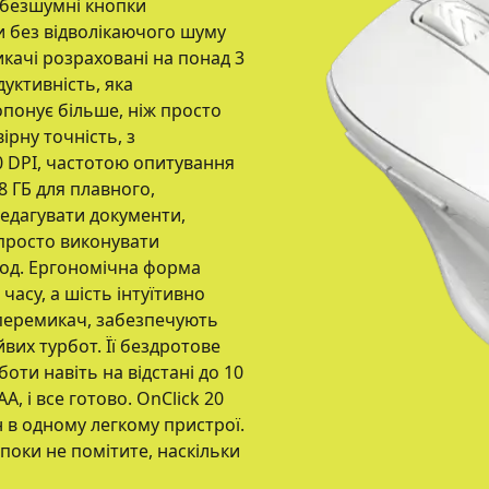
ї безшумні кнопки
 без відволікаючого шуму
качі розраховані на понад 3
уктивність, яка
понує більше, ніж просто
ірну точність, з
0 DPI, частотою опитування
8 ГБ для плавного,
едагувати документи,
просто виконувати
од. Ергономічна форма
асу, а шість інтуїтивно
перемикач, забезпечують
вих турбот. Її бездротове
боти навіть на відстані до 10
A, і все готово. OnClick 20
 в одному легкому пристрої.
поки не помітите, наскільки