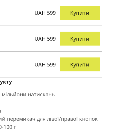
UAH 599
Купити
UAH 599
Купити
UAH 599
Купити
укту
3 мільйони натискань
н
ий перемикач для лівої/правої кнопок
0-100 г