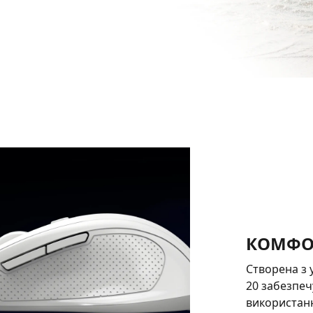
КОМФОР
Створена з 
20 забезпеч
використанн