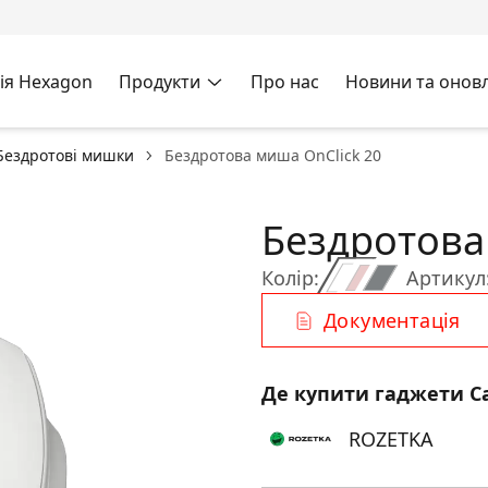
ія Hexagon
Продукти
Про нас
Новини та онов
Бездротові мишки
Бездротова миша OnClick 20
Бездротова
Колір:
Артикул
Документація
Де купити гаджети C
ROZETKA