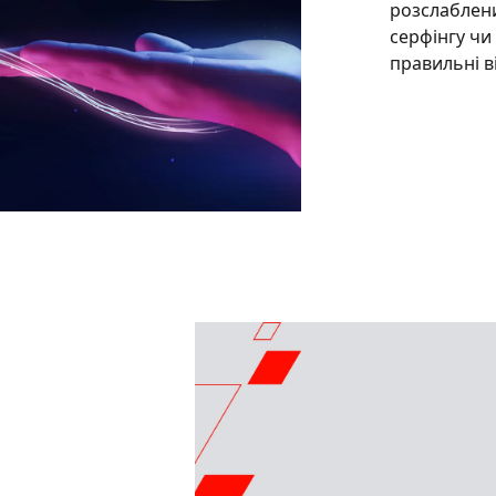
розслаблени
серфінгу чи
правильні в