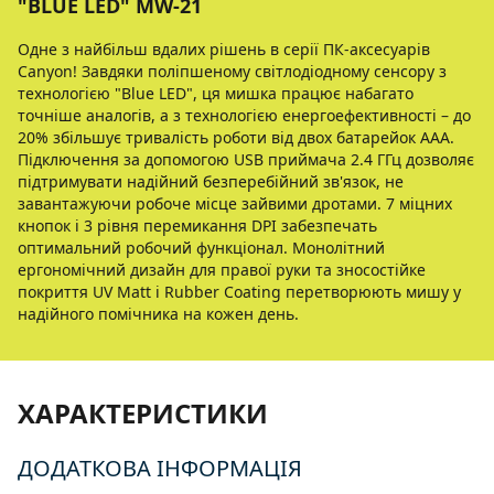
"BLUE LED" MW-21
Одне з найбільш вдалих рішень в серії ПК-аксесуарів
Canyon! Завдяки поліпшеному світлодіодному сенсору з
технологією "Blue LED", ця мишка працює набагато
точніше аналогів, а з технологією енергоефективності – до
20% збільшує тривалість роботи від двох батарейок ААА.
Підключення за допомогою USB приймача 2.4 ГГц дозволяє
підтримувати надійний безперебійний зв'язок, не
завантажуючи робоче місце зайвими дротами. 7 міцних
кнопок і 3 рівня перемикання DPI забезпечать
оптимальний робочий функціонал. Монолітний
ергономічний дизайн для правої руки та зносостійке
покриття UV Matt і Rubber Coating перетворюють мишу у
надійного помічника на кожен день.
ХАРАКТЕРИСТИКИ
ДОДАТКОВА ІНФОРМАЦІЯ