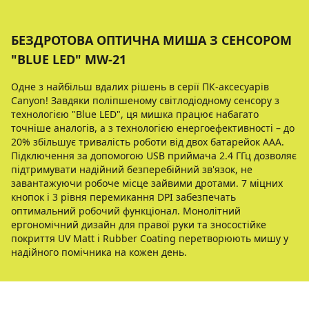
БЕЗДРОТОВА ОПТИЧНА МИША З СЕНСОРОМ
"BLUE LED" MW-21
Одне з найбільш вдалих рішень в серії ПК-аксесуарів
Canyon! Завдяки поліпшеному світлодіодному сенсору з
технологією "Blue LED", ця мишка працює набагато
точніше аналогів, а з технологією енергоефективності – до
20% збільшує тривалість роботи від двох батарейок ААА.
Підключення за допомогою USB приймача 2.4 ГГц дозволяє
підтримувати надійний безперебійний зв'язок, не
завантажуючи робоче місце зайвими дротами. 7 міцних
кнопок і 3 рівня перемикання DPI забезпечать
оптимальний робочий функціонал. Монолітний
ергономічний дизайн для правої руки та зносостійке
покриття UV Matt і Rubber Coating перетворюють мишу у
надійного помічника на кожен день.