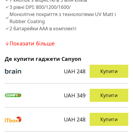
7 кнопок з міцністю в 3 млн кліків
3 рівні DPI: 800/1200/1600/
Монолітне покриття з технологіями UV Matt і
Rubber Coating
2 батарейки AAA в комплекті
Показати більше
Де купити гаджети Canyon
UAH 248
Купити
UAH 349
Купити
UAH 248
Купити