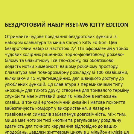
БЕЗДРОТОВИЙ НАБІР HSET-W6 KITTY EDITION
Отримайте чудове поєднання бездротових функцій із
набором клавіатура та миша Canyon Kitty Edition. Цей
бездротовий набір із частотою 2,4 ГГц оформлений у трьох
чудових колірних рішеннях: чорно-фіолетовому, рожево-
білому та блакитному і світло-сірому, якi обов’язково
додасть нотки химерності вашому робочому простору.
Клавіатура має повнорозмірну розкладку зі 100 клавішами,
включаючи 15 мультимедійних, для швидкого доступу до
улюблених функцій. Ця клавіатура з перемикачами типу
«ножиці» для тихого друку, створена для тривалого терміну
служби та має життєвий цикл 10 мільйонів натискань
клавіш. Її тонкий ергономічний дизайн і матове покриття
забезпечують комфорт у використання, а лазерне
гравіювання символів забезпечує довговічність. Між тим,
миша має чотири тихі кнопки та регульовану роздільну
здатність для точного керування відповідно до ваших
уподобань. Завдяки життєвому циклу в 3 мільйони кліків ця