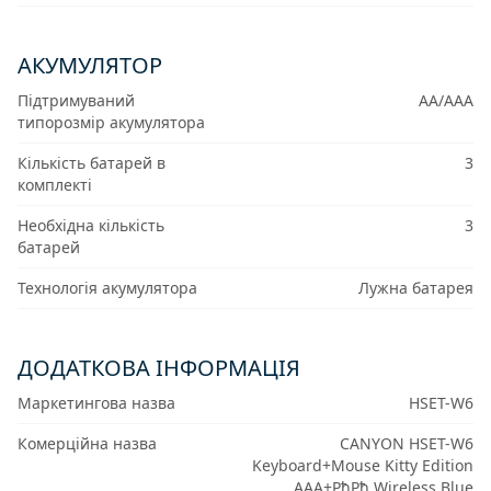
АКУМУЛЯТОР
Підтримуваний
AA/AAA
типорозмір акумулятора
Кількість батарей в
3
комплекті
Необхідна кількість
3
батарей
Технологія акумулятора
Лужна батарея
ДОДАТКОВА ІНФОРМАЦІЯ
Маркетингова назва
HSET-W6
Комерційна назва
CANYON HSET-W6
Keyboard+Mouse Kitty Edition
AAA+РђРђ Wireless Blue